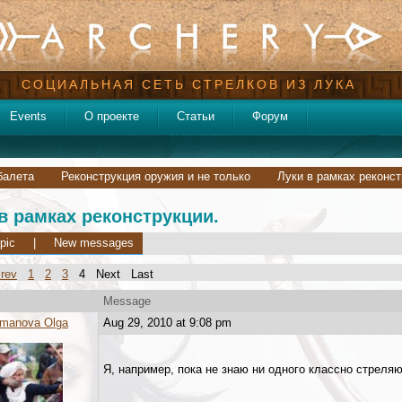
СОЦИАЛЬНАЯ СЕТЬ СТРЕЛКОВ ИЗ ЛУКА
Events
О проекте
Статьи
Форум
балета
Реконструкция оружия и не только
Луки в рамках реконст
в рамках реконструкции.
pic
|
New messages
rev
1
2
3
4 Next Last
Message
manova Olga
Aug 29, 2010 at 9:08 pm
Я, например, пока не знаю ни одного классно стреля