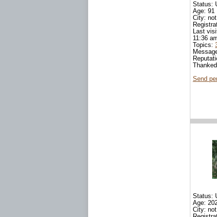
Status: 
Age: 91
City: not
Registra
Last vis
11:36 a
Topics:
Messag
Reputat
Thanke
Send pe
Status: 
Age: 20
City: not
Registra