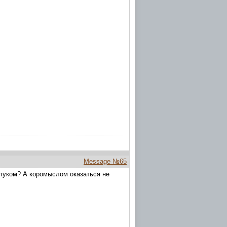
Message №65
 луком? А коромыслом оказаться не