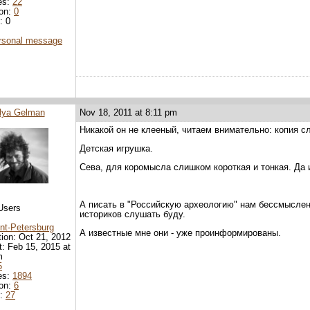
es:
22
ion:
0
: 0
rsonal message
Ilya Gelman
Nov 18, 2011 at 8:11 pm
Никакой он не клееный, читаем внимательно: копия с
Детская игрушка.
Сева, для коромысла слишком короткая и тонкая. Да
А писать в "Российскую археологию" нам бессмыслен
Users
историков слушать буду.
nt-Petersburg
А известные мне они - уже проинформированы.
tion: Oct 21, 2012
it: Feb 15, 2015 at
m
5
es:
1894
ion:
6
d:
27