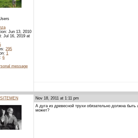
Users
nza
tion: Jun 13, 2010
t: Jul 16, 2019 at
5
es:
295
ion:
1
d:
6
rsonal message
SITEMEN
Nov 18, 2011 at 1:11 pm
А дуга из древесной трухи обязательно должна быть
может?