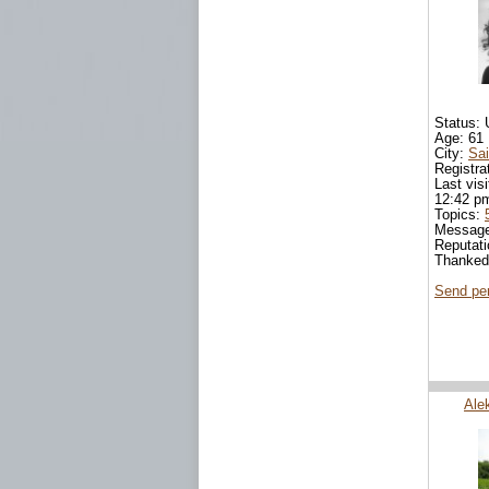
Status: 
Age: 61
City:
Sai
Registra
Last vis
12:42 p
Topics:
Messag
Reputat
Thanke
Send pe
Ale