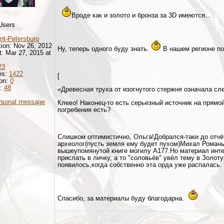
Вроде как и золото и бронза за 3D имеются...
Users
nt-Petersburg
tion: Nov 26, 2012
Ну, теперь одного буду знать.
В нашем регионе пок
it: Mar 27, 2015 at
23
es:
1422
[
ion:
0
d:
48
«Древесная труха от изогнутого стержня означала сл
rsonal message
Клево! Наконец-то есть серьезный источник на прямо
погребения есть?
Слишком оптимистично, Ольга!Добрался-таки до отчёт
археолог(пусть земля ему будет пухом)Михал Роман
вышеупомянутой книге могилу А177.Но материал инте
прислать в личку, а то "соловьёв" увёл тему в Золот
появилось,когда собственно эта орда уже распалась.
Спасибо, за материалы буду благодарна.