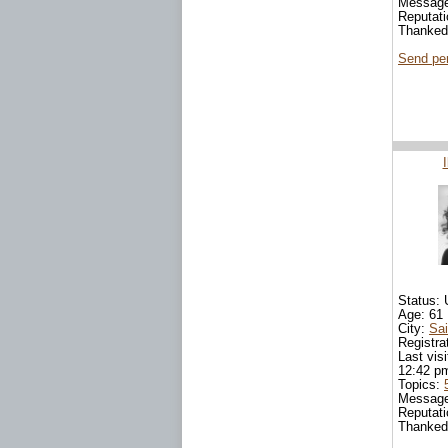
Messag
Reputat
Thanked
Send pe
Status: 
Age: 61
City:
Sai
Registra
Last vis
12:42 p
Topics:
Messag
Reputat
Thanke