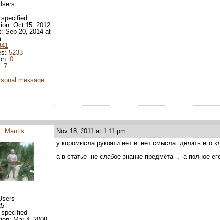
Users
 specified
tion: Oct 15, 2012
it: Sep 20, 2014 at
m
341
es:
5233
ion:
0
d:
7
rsonal message
Mantis
Nov 18, 2011 at 1:11 pm
у коромысла рукояти нет и нет смысла делать его 
а в статье не слабое знание предмета , а полное его
Users
25
 specified
tion: Mar 4, 2009