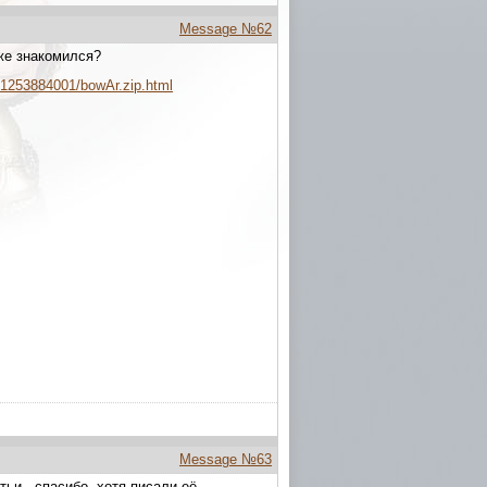
Message №62
же знакомился?
/31253884001/bowAr.zip.html
Message №63
тьи - спасибо, хотя писали её