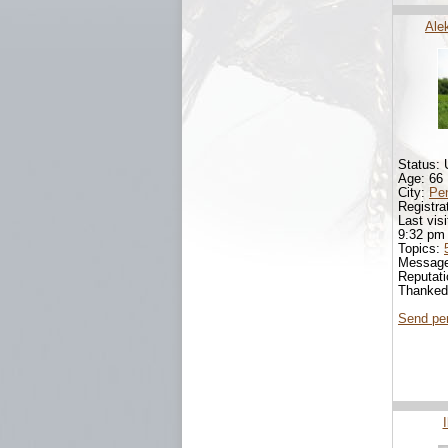
Ale
Status: 
Age: 66
City:
Pe
Registra
Last visi
9:32 pm
Topics:
Messag
Reputat
Thanke
Send pe