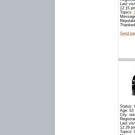
Last visi
12:15 p
Topics:
Messag
Reputat
Thanke
Send pe
Status: 
Age: 53
City: not
Registra
Last visi
12:29 p
Topics: 