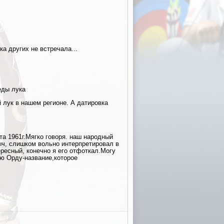
а других не встречала...
еды лука
й лук в нашем регионе. А датировка
а 1961г.Мягко говоря. наш народный
ыч, слишком вольно интерпретировал в
ресный, конечно я его отфоткал.Могу
ую Орду-название,которое