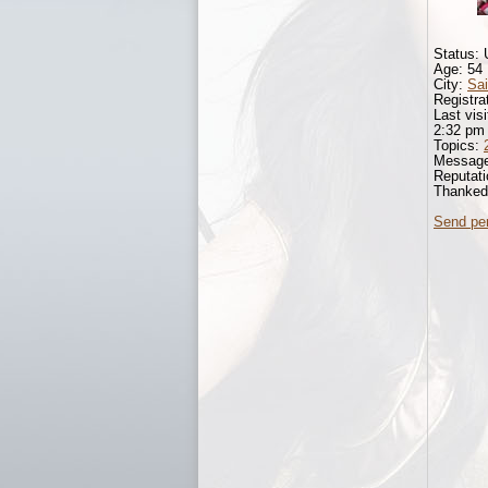
Status: 
Age: 54
City:
Sai
Registra
Last vis
2:32 pm
Topics:
Messag
Reputat
Thanke
Send pe