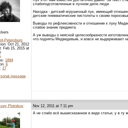
слабоподготовленные в лучном деле люди.
Находка - детский игрушечный лук, имеющий отношен
детские пневматические пистолеты к своим пороховы
Выводы по рефлексивности и отношение к луку Медв
слабое знание предмета.
Users
А уж выводы о неясной целесообразности изготовле
что подняты Медведевым, и вовсе не выдерживают н
nt-Petersburg
tion: Oct 21, 2012
it: Feb 15, 2015 at
m
5
es:
1894
ion:
6
d:
27
rsonal message
ksey Plotnikov
Nov 12, 2011 at 7:11 pm
А не слабо всё вышесказанное в виде статьи, у в ту