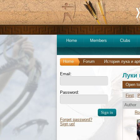
Home
Members
Clubs
Home
Forum
История лука и ар
Email:
Луки 
Open to
Password:
First
P
Author
Ro
Forget password?
Sign up!