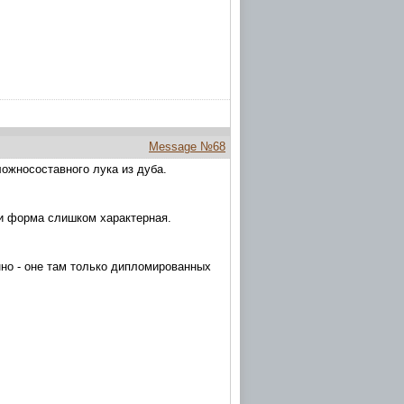
Message №68
ложносоставного лука из дуба.
 и форма слишком характерная.
но - оне там только дипломированных