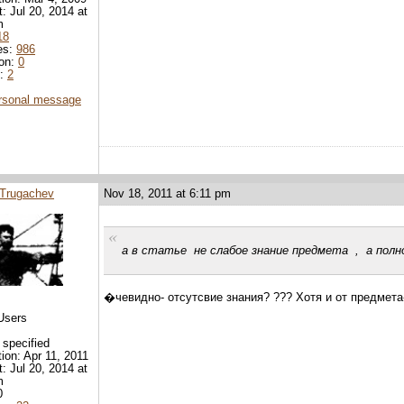
t: Jul 20, 2014 at
m
18
es:
986
ion:
0
d:
2
rsonal message
Trugachev
Nov 18, 2011 at 6:11 pm
а в статье не слабое знание предмета , а полн
�чевидно- отсутсвие знания? ??? Хотя и от предмета-
Users
 specified
tion: Apr 11, 2011
t: Jul 20, 2014 at
m
0