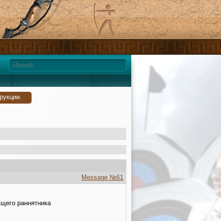
рукции.
Message №61
ющего раннятника