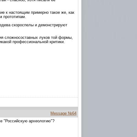
ие к настоящим примерно такое же, как
м прототипам.
едева скороспелы и демонстрируют
ния сложносоставных луков той формы,
икакой профессиональной критики.
Message №64
 же "Российскую археологию"?