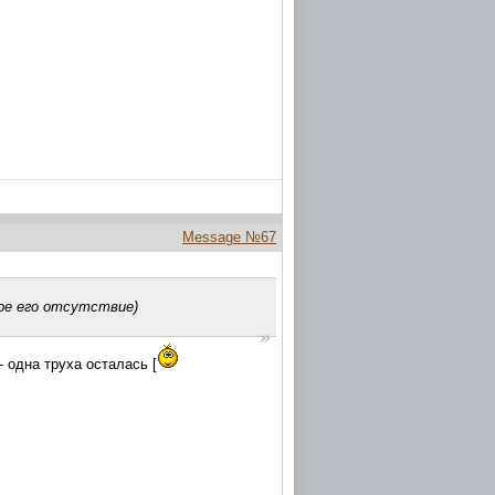
Message №67
ое его отсутствие)
 одна труха осталась [