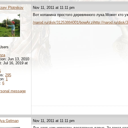
ksey Plotnikov
Nov 11, 2011 at 11:11 pm
Вот копанина простого деревянного лука.Может кто у
/narod.ru/disk/31253884001/bowAr.zihttp://narod.ru/disk
Users
nza
tion: Jun 13, 2010
t: Jul 16, 2019 at
5
es:
295
ion:
1
d:
6
rsonal message
Ilya Gelman
Nov 11, 2011 at 11:11 pm
Лук этот нам известен достаточно давно. За текст ста