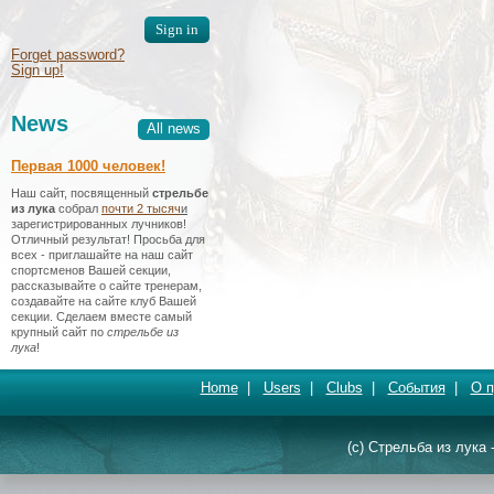
Forget password?
Sign up!
News
All news
Первая 1000 человек!
Наш сайт, посвященный
стрельбе
из лука
собрал
почти 2 тысяч
и
зарегистрированных лучников!
Отличный результат! Просьба для
всех - приглашайте на наш сайт
спортсменов Вашей секции,
рассказывайте о сайте тренерам,
создавайте на сайте клуб Вашей
секции. Сделаем вместе самый
крупный сайт по
стрельбе из
лука
!
Home
|
Users
|
Clubs
|
События
|
О п
(c) Стрельба из лука