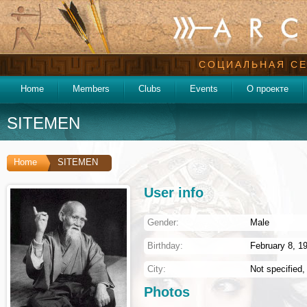
СОЦИАЛЬНАЯ СЕ
Home
Members
Clubs
Events
О проекте
SITEMEN
Home
SITEMEN
User info
Gender:
Male
Birthday:
February 8, 19
City:
Not specified
Photos