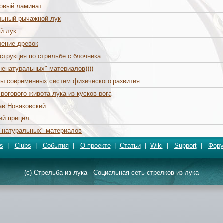
овый ламинат
льный рычажной лук
й лук
ление древок
струкция по стрельбе с блочника
"ненатуральных" материалов))))
ы современных систем физического развития
 рогового живота лука из кусков рога
в Новаковский.
ий прицел
 "натуральных" материалов
s
|
Clubs
|
События
|
О проекте
|
Статьи
|
Wiki
|
Support
|
Фор
(c) Стрельба из лука - Социальная сеть стрелков из лука