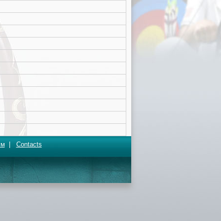
ум
|
Contacts