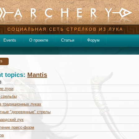
СОЦИАЛЬНАЯ СЕТЬ СТРЕЛКОВ ИЗ ЛУКА
Events
О проекте
Статьи
Форум
is
t topics:
Mantis
8
ие луки
 срельбы
в традиционных луках
тные "деревянные" стрелы
ардский лук
ление пресс-форм
ра