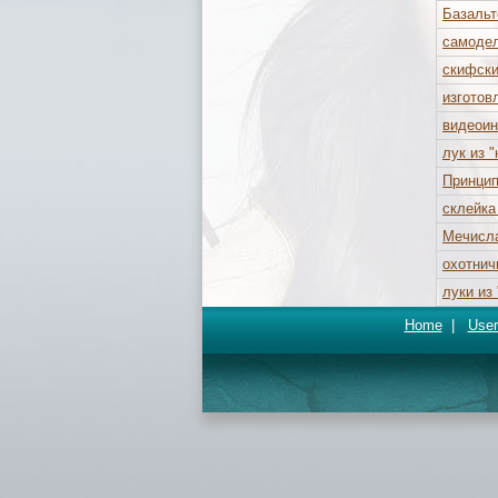
Базальт
самоде
скифски
изготов
видеоин
лук из 
Принцип
склейка
Мечисла
охотнич
луки из
Home
|
User