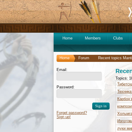
Home
Members
Clubs
Home
Forum
Recent topics Mant
Email:
Recen
Topics: 1
Тибетск
Password:
Техника
Карбон 
компози
Forget password?
Хольмга
Sign up!
Изготов
луки ми