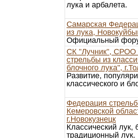
лука и арбалета.
Самарская Федера
из лука, Новокуйб
Официальный фор
СК "Лучник", СРОО
стрельбы из класси
блочного лука", г.Т
Развитие, популяр
классического и бл
Федерация стрельб
Кемеровской облас
г.Новокузнецк
Классический лук, 
традиционный лук.