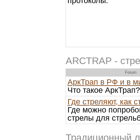
протоколы.
ARCTRAP - стрел
Forum
АркТрап в РФ и в м
Что такое АркТрап?
Где стреляют, как 
Где можно попробов
стрелы для стрельб
Традиционный л