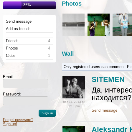
Photos
35%
Send message
Add as friends
Friends
4
Photos
4
Wall
Clubs
1
Only registered users can comment. Pl
Email:
SITEMEN
Да, интере
Password:
находится?
dec 11, 2013 at
1:10 pm
Send message
Forget password?
Sign up!
Aleksandr 