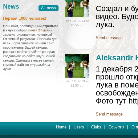
News
Создал и б
All news
видео. Буд
Первая 1000 человек!
dec 10, 2013 at
лука.
12:55 pm
Наш сайт, посвященный
стрельбе
из лука
собрал
почти 2 тысяч
и
зарегистрированных лучников!
Send message
Отличный результат! Просьба для
всех - приглашайте на наш сайт
спортсменов Вашей секции,
рассказывайте о сайте тренерам,
Aleksandr 
создавайте на сайте клуб Вашей
секции. Сделаем вместе самый
крупный сайт по
стрельбе из
1 декабря 
лука
!
прошло отк
dec 10, 2013 at
лука в пом
12:53 pm
освобожден
Фото тут htt
Send message
Home
|
Users
|
Clubs
|
События
|
О п