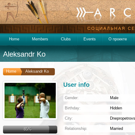
СОЦИАЛЬНАЯ СЕ
Home
Members
Clubs
Events
О проекте
Aleksandr Ko
Home
Aleksandr Ko
User info
Gender:
Male
Birthday:
Hidden
City:
Dnepropetrov
Relationship:
Married
85%