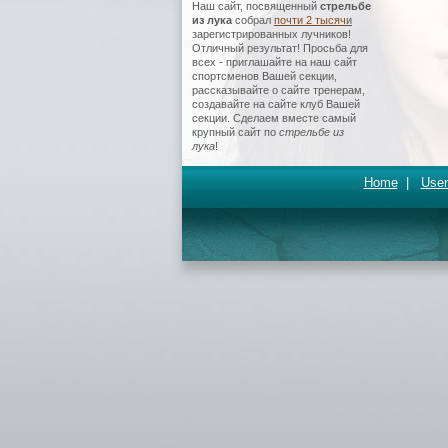
Наш сайт, посвященный
стрельбе
из лука
собрал
почти 2 тысяч
и
зарегистрированных лучников!
Отличный результат! Просьба для
всех - приглашайте на наш сайт
спортсменов Вашей секции,
рассказывайте о сайте тренерам,
создавайте на сайте клуб Вашей
секции. Сделаем вместе самый
крупный сайт по
стрельбе из
лука
!
Home
|
User