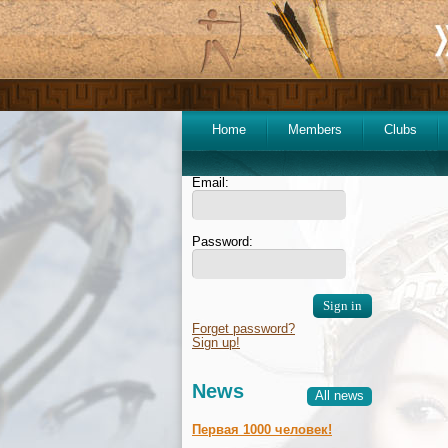
Home
Members
Clubs
Email:
Password:
Forget password?
Sign up!
News
All news
Первая 1000 человек!