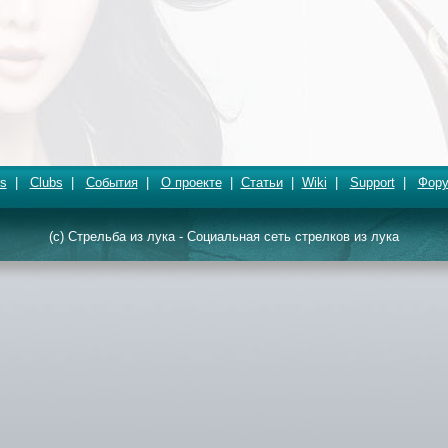
s
|
Clubs
|
События
|
О проекте
|
Статьи
|
Wiki
|
Support
|
Фор
(c) Стрельба из лука - Социальная сеть стрелков из лука