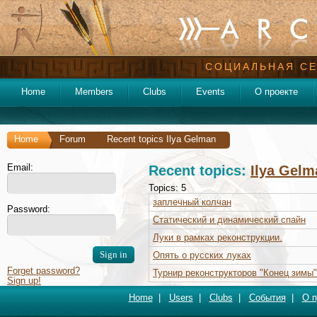
СОЦИАЛЬНАЯ СЕ
Home
Members
Clubs
Events
О проекте
Home
Forum
Recent topics Ilya Gelman
Email:
Recent topics:
Ilya Gelm
Topics: 5
заплечный колчан
Password:
Статический и динамический спайн
Луки в рамках реконструкции.
Опять о русских луках
Forget password?
Турнир реконструкторов "Конец зимы"
Sign up!
Home
|
Users
|
Clubs
|
События
|
О п