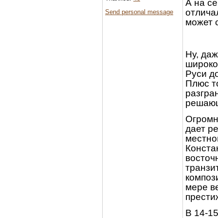
А на с
отличал
Send personal message
может 
Ну, да
широко
Руси д
Плюс т
разгра
решающ
Огромн
дает р
местно
Конста
восточ
транзит
компози
мере ве
прести
В 14-1