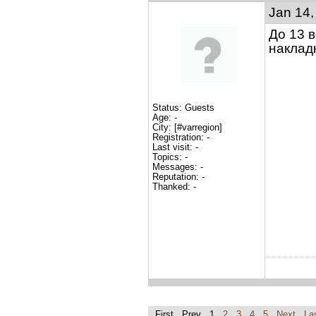
Jan 14,
До 13 в
наклад
Status: Guests
Age: -
City: [#varregion]
Registration: -
Last visit: -
Topics: -
Messages: -
Reputation: -
Thanked: -
First Prev 1
2
3
4
5
Next
La