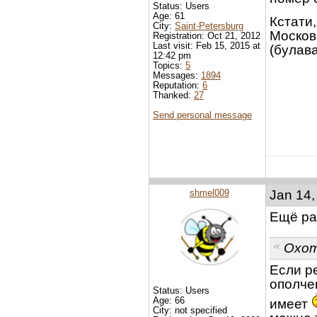
Status: Users
Age: 61
Кстати,
City:
Saint-Petersburg
Москов
Registration: Oct 21, 2012
Last visit: Feb 15, 2015 at
(булава
12:42 pm
Topics:
5
Messages:
1894
Reputation:
6
Thanked:
27
Send personal message
shmel009
Jan 14,
Ещё ра
Охот
Если р
ополче
Status: Users
Age: 66
имеет
City: not specified