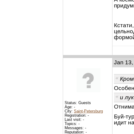
придум
Кстати
цельнод
формой
Jan 13,
Кром
Особен
и лу
Status: Guests
Отнима
Age: -
City:
Saint-Petersburg
Registration: -
Буй-ту
Last visit: -
идит на
Topics: -
Messages: -
Reputation: -