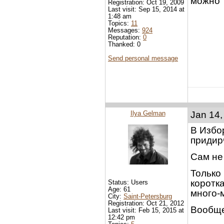
можно 
Registration: Oct 19, 2009
Last visit: Sep 15, 2014 at
1:48 am
Topics:
11
Messages:
924
Reputation:
0
Thanked: 0
Send personal message
Ilya Gelman
Jan 14,
В Избор
придир
Сам не
Только 
коротк
Status: Users
Age: 61
много-м
City:
Saint-Petersburg
Registration: Oct 21, 2012
Вообще
Last visit: Feb 15, 2015 at
12:42 pm