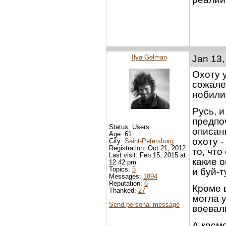
Ilya Gelman
Jan 13,
Охоту у
сожале
нобилит
Русь, 
предпо
Status: Users
описани
Age: 61
охоту -
City:
Saint-Petersburg
Registration: Oct 21, 2012
то, что
Last visit: Feb 15, 2015 at
какие о
12:42 pm
Topics:
5
и буй-
Messages:
1894
Reputation:
6
Кроме в
Thanked:
27
могла у
Send personal message
воевал
А косм