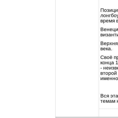
Позици
лонгбо
время 
Венециа
византи
Верхня
века.
Своё п
конца 1
- неизв
второй
именно
Вся эт
темам 