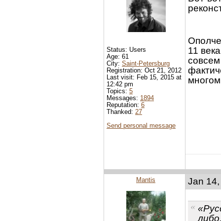
реконст
Ополче
11 века
Status: Users
Age: 61
совсем
City:
Saint-Petersburg
фактиче
Registration: Oct 21, 2012
Last visit: Feb 15, 2015 at
многом
12:42 pm
Topics:
5
Messages:
1894
Reputation:
6
Thanked:
27
Send personal message
Mantis
Jan 14,
«Рус
либо