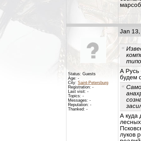
марсоб
Jan 13,
Изве
комп
типо
А Русь 
Status: Guests
будем 
Age: -
City:
Saint-Petersburg
Само
Registration: -
Last visit: -
анах
Topics: -
созн
Messages: -
Reputation: -
заси
Thanked: -
А куда 
лесных
Псковск
луков 
реалий