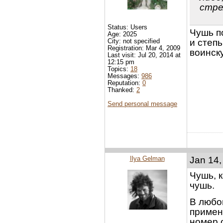
стре
Status: Users
Чушь п
Age: 2025
City: not specified
и степ
Registration: Mar 4, 2009
воинск
Last visit: Jul 20, 2014 at
12:15 pm
Topics:
18
Messages:
986
Reputation:
0
Thanked:
2
Send personal message
Ilya Gelman
Jan 14,
Чушь, к
чушь.
В любо
примен
номер 