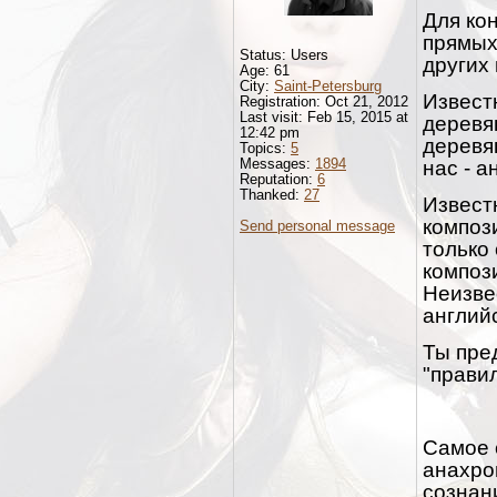
Для ко
прямых 
Status: Users
других
Age: 61
City:
Saint-Petersburg
Извест
Registration: Oct 21, 2012
Last visit: Feb 15, 2015 at
деревя
12:42 pm
деревя
Topics:
5
Messages:
1894
нас - а
Reputation:
6
Thanked:
27
Извест
компози
Send personal message
только
композ
Неизве
английс
Ты пре
"прави
Самое 
анахро
сознани