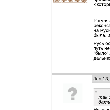
Send personal message
к кото
Регуля
реконст
на Рус
была, 
Русь ос
путь н
"было"
дальнюю
Jan 13,
так 
дать.
Ну зач