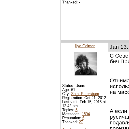
Thanked: -
Ilya Gelman
Jan 13,
С Север
бич При
Отнима
исполь
Status: Users
Age: 61
на мас
City:
Saint-Petersburg
Registration: Oct 21, 2012
Last visit: Feb 15, 2015 at
12:42 pm
Topics:
5
А если 
Messages:
1894
русича
Reputation:
6
подавл
Thanked:
27
произв