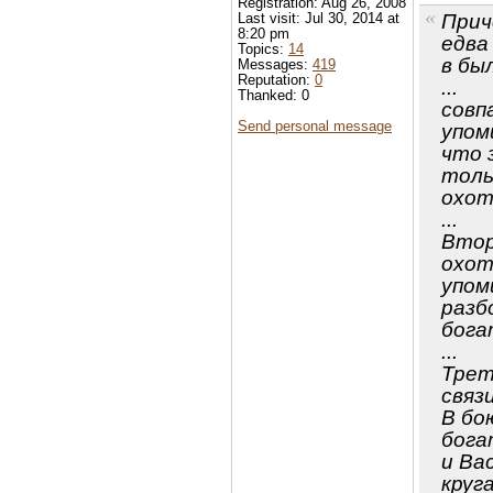
Registration: Aug 26, 2008
Last visit: Jul 30, 2014 at
Прич
8:20 pm
едва
Topics:
14
в бы
Messages:
419
Reputation:
0
...
Thanked: 0
совп
Send personal message
упом
что 
толь
охот
...
Втор
охот
упом
разб
бога
...
Трет
связ
В бо
бога
и Ва
круга