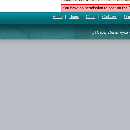
You have no permission to post on the 
Home
|
Users
|
Clubs
|
События
|
О п
(c) Стрельба из лука