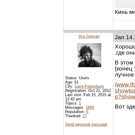
Кинь мн
Ilya Gelman
Jan 14,
Хорошо,
,где он
В этом 
(конец 
лучное
Status: Users
Age: 61
/www.tf
City:
Saint-Petersburg
showtop
Registration: Oct 21, 2012
Last visit: Feb 15, 2015 at
p?show
12:42 pm
Topics:
5
Вот зде
Messages:
1894
Reputation:
6
Thanked:
27
Send personal message