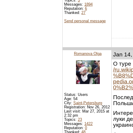
Topics:
5
Messages:
1894
Reputation:
6
Thanked:
27
Send personal message
Romanova Olga
Jan 14,
О туре 
/ru.wi
%B8%D
pedia
0%B2
Status: Users
Послед
Age: 54
Польши
City:
Saint-Petersburg
Registration: Nov 26, 2012
Last visit: Mar 27, 2015 at
Интерес
2:32 pm
луки д
Topics:
23
Messages:
1422
украин
Reputation:
0
Thanked:
48