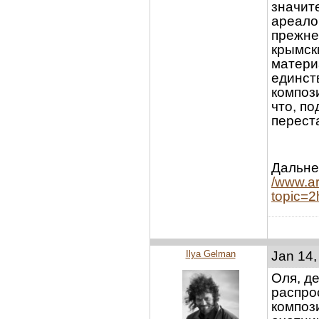
значит
ареало
прежне
крымск
матери
единст
композ
что, п
переста
Дальне
/www.ar
topic=2
Ilya Gelman
Jan 14,
Оля, д
распро
композ