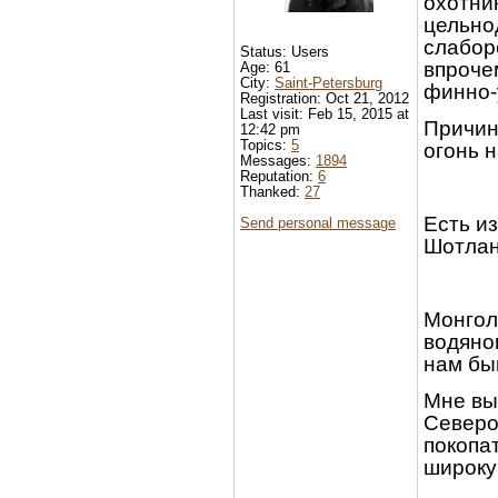
охотни
цельно
слабор
Status: Users
впроче
Age: 61
City:
Saint-Petersburg
финно-
Registration: Oct 21, 2012
Last visit: Feb 15, 2015 at
Причины
12:42 pm
Topics:
5
огонь н
Messages:
1894
Reputation:
6
Thanked:
27
Есть и
Send personal message
Шотланд
Монголы
водяно
нам бык
Мне вы
Северо
покопа
широку