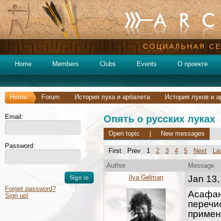
СОЦИАЛЬНАЯ СЕ
Home
Members
Clubs
Events
О проекте
Home
Forum
История лука и арбалета
История луков и а
Email:
Опять о русских луках
Open topic
|
New messages
Password:
First Prev 1
2
3
4
5
Next
La
Author
Message
Ilya Gelman
Jan 13,
Forget password?
Асафан
Sign up!
перечи
примен