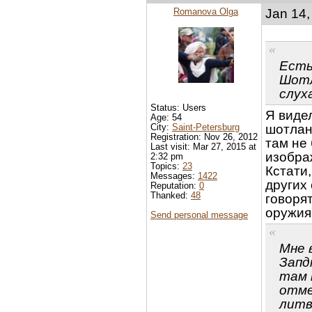
Romanova Olga
Jan 14,
Есть
Шотл
слух
Status: Users
Я виде
Age: 54
City:
Saint-Petersburg
шотлан
Registration: Nov 26, 2012
там не
Last visit: Mar 27, 2015 at
изобра
2:32 pm
Topics:
23
Кстати,
Messages:
1422
других
Reputation:
0
Thanked:
48
говоря
оружия
Send personal message
Мне 
Запд
там 
отме
литв