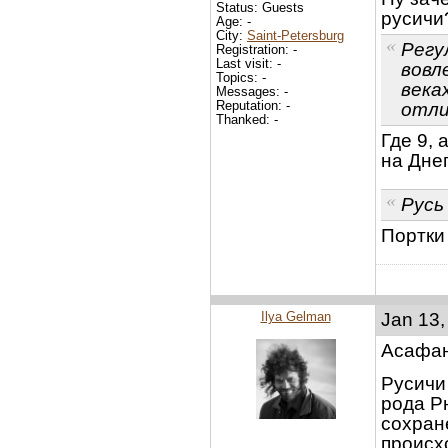
Status: Guests
русичи
Age: -
City:
Saint-Petersburg
Регу
Registration: -
Last visit: -
вовле
Topics: -
века
Messages: -
Reputation: -
отли
Thanked: -
Где 9, 
на Дне
Русь
Портки
Ilya Gelman
Jan 13,
Асафан,
Русичи
рода Р
сохран
происх