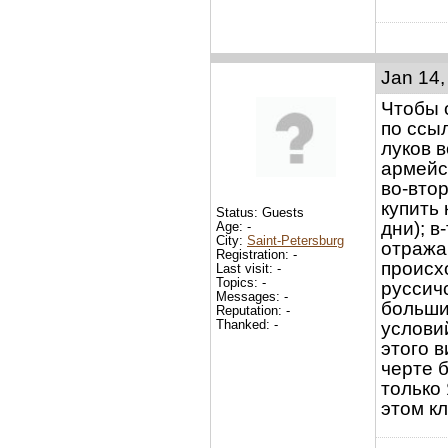
Jan 14,
Чтобы о
по ссы
луков в
армейс
во-втор
купить 
Status: Guests
дни); 
Age: -
City:
Saint-Petersburg
отража
Registration: -
происх
Last visit: -
Topics: -
руссичс
Messages: -
больши
Reputation: -
Thanked: -
услови
этого 
черте 
только 
этом кл