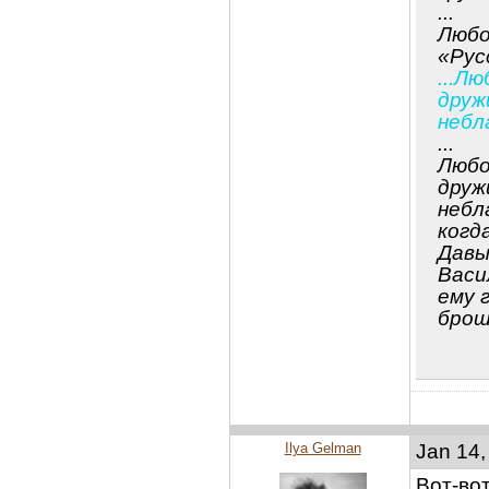
...
Любо
«Рус
...Л
друж
небл
...
Любо
друж
небл
когд
Давы
Васи
ему 
брош
Ilya Gelman
Jan 14,
Вот-вот