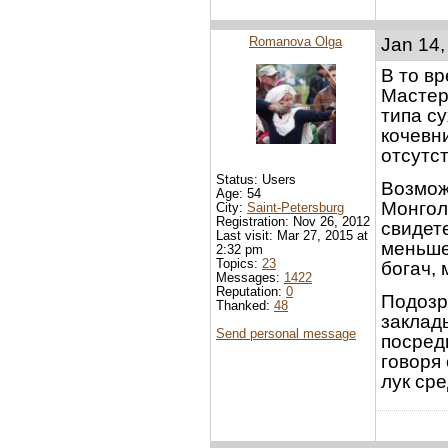
Romanova Olga
Jan 14,
В то в
Мастер
типа с
кочевн
отсутс
Status: Users
Возмож
Age: 54
Монгол
City:
Saint-Petersburg
Registration: Nov 26, 2012
свидете
Last visit: Mar 27, 2015 at
меньше
2:32 pm
Topics:
23
богач, 
Messages:
1422
Reputation:
0
Подозр
Thanked:
48
заклад
Send personal message
посредн
говоря
лук ср