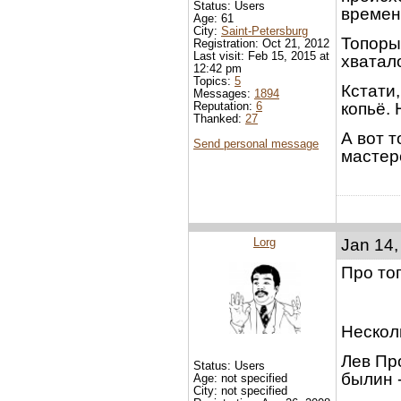
Status: Users
времен
Age: 61
City:
Saint-Petersburg
Топоры 
Registration: Oct 21, 2012
Last visit: Feb 15, 2015 at
хватал
12:42 pm
Topics:
5
Кстати,
Messages:
1894
Reputation:
6
копьё. 
Thanked:
27
А вот т
Send personal message
мастер
Lorg
Jan 14,
Про топ
Несколь
Лев Пр
Status: Users
былин -
Age: not specified
City: not specified