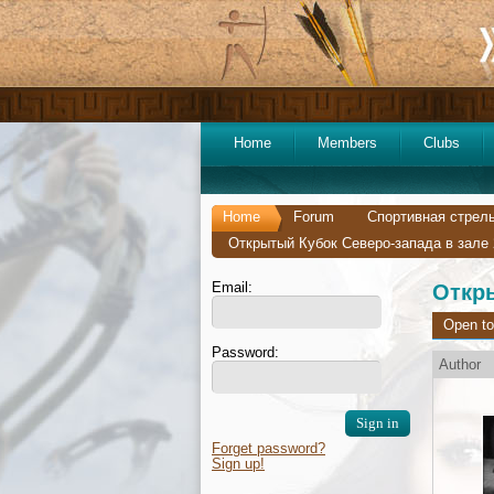
Home
Members
Clubs
Home
Forum
Спортивная стрель
Открытый Кубок Северо-запада в зале 
Email:
Откры
Open to
Password:
Author
Forget password?
Sign up!