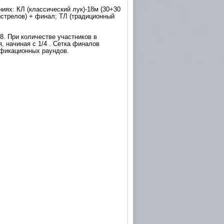
иях: КЛ (классический лук)-18м (30+30
ыстрелов) + финал; ТЛ (традиционный
8. При количестве участников в
, начиная с 1/4 . Сетка финалов
ификационных раундов.