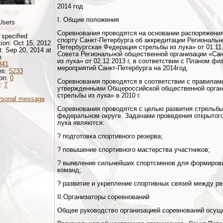
2014 год
I. Общие положения
Users
Соревнования проводятся на основании распоряжения
 specified
спорту Санкт-Петербурга об аккредитации Региональн
tion: Oct 15, 2012
Петербургская Федерация стрельбы из лука» от 01.11
it: Sep 20, 2014 at
Совета Региональной общественной организации «Са
m
из лука» от 02.12.2013 г, в соответствии с Планом ф
341
мероприятий Санкт-Петербурга на 2014год.
es:
5233
ion:
0
Соревнования проводятся в соответствии с правилами
d:
7
утвержденными Общероссийской общественной орган
стрельбы из лука» в 2010 г.
rsonal message
Соревнования проводятся с целью развития стрельбы
федеральном округе. Задачами проведения открытого 
лука являются:
? подготовка спортивного резерва;
? повышение спортивного мастерства участников;
? выявление сильнейших спортсменов для формирова
команд;
? развитие и укрепление спортивных связей между ре
II.Организаторы соревнований
Общее руководство организацией соревнований осущ