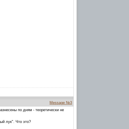
Message №3
азнесены по дням - теоретически не
ый лук". Что это?