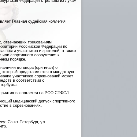
рбургская Федерация стрельбы из лука»
вляет Главная судейская коллегия
х, отвечающих требованиям
ерритории Российской Федерации по
асности участников и зрителей, а также
о или спортивного сооружения к
нном порядке.
наличии договора (оригинал) о
в, который представляется в мандатную
ование участников соревнований может
едств в соответствии с
тербурга.
приятия возлагается на РОО СПФСЛ.
ующий медицинский допуск спортивного
стие в соревнованиях.
су: Санкт-Петербург, ул.
нтр.