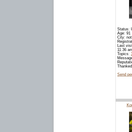
Status: 
Age: 91
City: not
Registra
Last vis
11:36 a
Topics:
Messag
Reputat
Thanke
Send pe
Ko