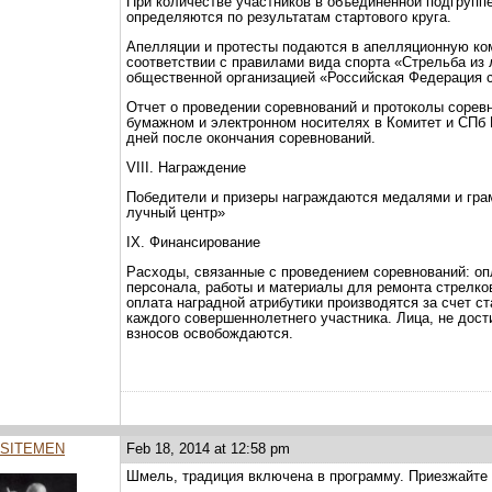
При количестве участников в объединенной подгруппе
определяются по результатам стартового круга.
Апелляции и протесты подаются в апелляционную ко
соответствии с правилами вида спорта «Стрельба и
общественной организацией «Российская Федерация ст
Отчет о проведении соревнований и протоколы соре
бумажном и электронном носителях в Комитет и СПб 
дней после окончания соревнований.
VIII. Награждение
Победители и призеры награждаются медалями и гра
лучный центр»
IX. Финансирование
Расходы, связанные с проведением соревнований: о
персонала, работы и материалы для ремонта стрелко
оплата наградной атрибутики производятся за счет ст
каждого совершеннолетнего участника. Лица, не дост
взносов освобождаются.
SITEMEN
Feb 18, 2014 at 12:58 pm
Шмель, традиция включена в программу. Приезжайте в