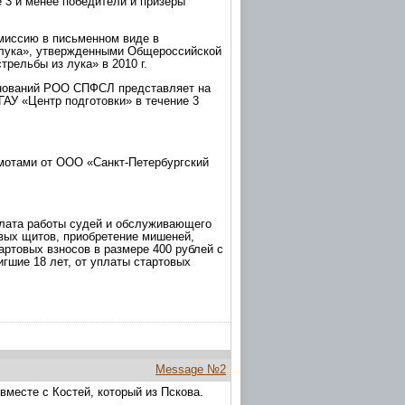
 3 и менее победители и призеры
миссию в письменном виде в
з лука», утвержденными Общероссийской
рельбы из лука» в 2010 г.
внований РОО СПФСЛ представляет на
ГАУ «Центр подготовки» в течение 3
мотами от ООО «Санкт-Петербургский
плата работы судей и обслуживающего
вых щитов, приобретение мишеней,
артовых взносов в размере 400 рублей с
игшие 18 лет, от уплаты стартовых
Message №2
месте с Костей, который из Пскова.