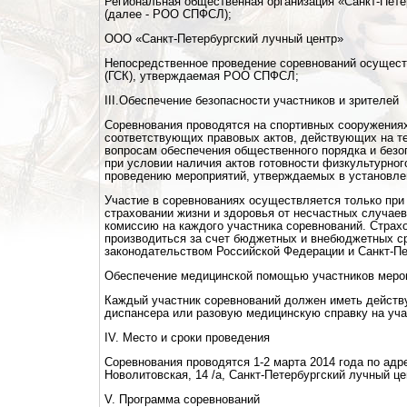
Региональная общественная организация «Санкт-Пете
(далее - РОО СПФСЛ);
ООО «Санкт-Петербургский лучный центр»
Непосредственное проведение соревнований осущест
(ГСК), утверждаемая РОО СПФСЛ;
III.Обеспечение безопасности участников и зрителей
Соревнования проводятся на спортивных сооружения
соответствующих правовых актов, действующих на т
вопросам обеспечения общественного порядка и безоп
при условии наличия актов готовности физкультурног
проведению мероприятий, утверждаемых в установле
Участие в соревнованиях осуществляется только при 
страховании жизни и здоровья от несчастных случае
комиссию на каждого участника соревнований. Страх
производиться за счет бюджетных и внебюджетных ср
законодательством Российской Федерации и Санкт-Пе
Обеспечение медицинской помощью участников меро
Каждый участник соревнований должен иметь действ
диспансера или разовую медицинскую справку на уча
IV. Место и сроки проведения
Соревнования проводятся 1-2 марта 2014 года по адре
Новолитовская, 14 /а, Санкт-Петербургский лучный це
V. Программа соревнований