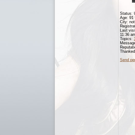
Status: 
Age: 91
City: not
Registra
Last vis
11:36 a
Topics:
Messag
Reputat
Thanke
Send pe