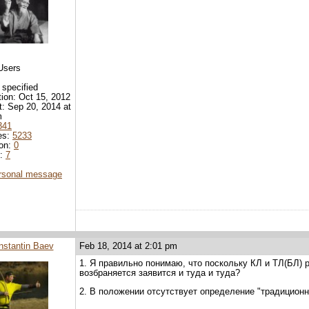
Users
 specified
tion: Oct 15, 2012
it: Sep 20, 2014 at
m
341
es:
5233
ion:
0
d:
7
rsonal message
nstantin Baev
Feb 18, 2014 at 2:01 pm
1. Я правильно понимаю, что поскольку КЛ и ТЛ(БЛ) р
возбраняется заявится и туда и туда?
2. В положении отсутствует определение "традиционн