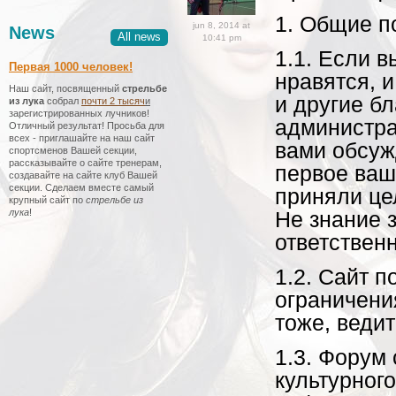
1. Общие п
jun 8, 2014 at
News
All news
10:41 pm
1.1. Если в
Первая 1000 человек!
нравятся, и
Наш сайт, посвященный
стрельбе
и другие бл
из лука
собрал
почти 2 тысяч
и
зарегистрированных лучников!
администра
Отличный результат! Просьба для
всех - приглашайте на наш сайт
вами обсуж
спортсменов Вашей секции,
рассказывайте о сайте тренерам,
первое ваш
создавайте на сайте клуб Вашей
секции. Сделаем вместе самый
приняли це
крупный сайт по
стрельбе из
лука
!
Не знание 
ответственн
1.2. Сайт 
ограничения
тоже, ведит
1.3. Форум
культурног