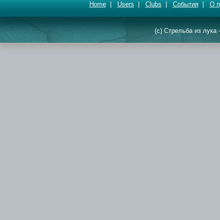
Home
|
Users
|
Clubs
|
События
|
О п
(c) Стрельба из лука