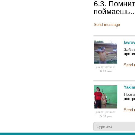
6.3. Помнит
поймаешь… 
Send message
lavro
Забан
проти
Send 
jun 9, 2014 at
9:37 am
Yakim
Проти
постр
Send 
jun 9, 2014 at
5:04 pm