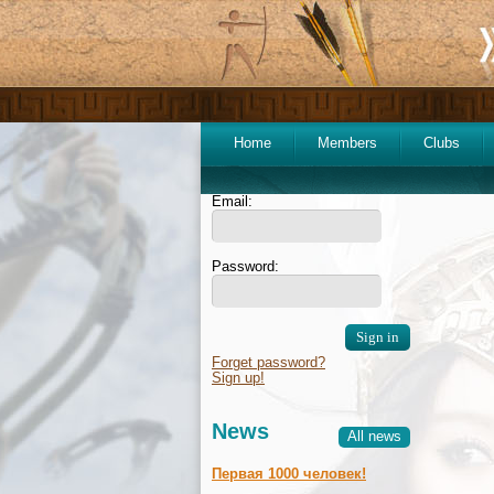
Home
Members
Clubs
Email:
Password:
Forget password?
Sign up!
News
All news
Первая 1000 человек!