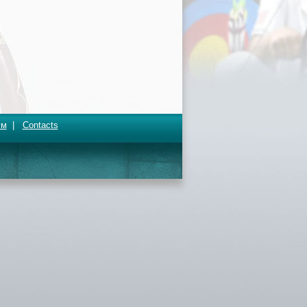
ум
|
Contacts