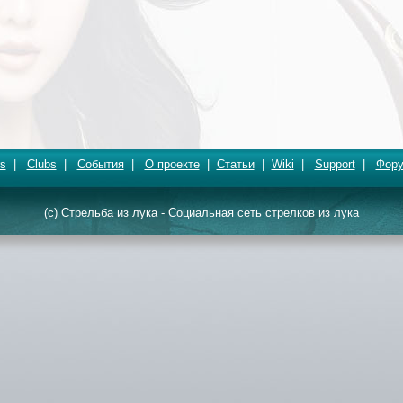
s
|
Clubs
|
События
|
О проекте
|
Статьи
|
Wiki
|
Support
|
Фор
(c) Стрельба из лука - Социальная сеть стрелков из лука