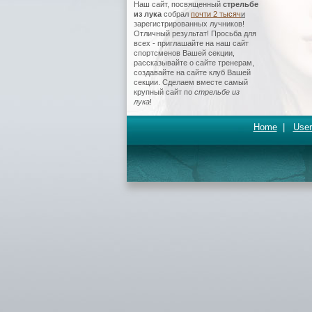
Наш сайт, посвященный
стрельбе
из лука
собрал
почти 2 тысяч
и
зарегистрированных лучников!
Отличный результат! Просьба для
всех - приглашайте на наш сайт
спортсменов Вашей секции,
рассказывайте о сайте тренерам,
создавайте на сайте клуб Вашей
секции. Сделаем вместе самый
крупный сайт по
стрельбе из
лука
!
Home
|
User