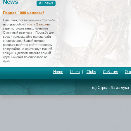
News
All news
Первая 1000 человек!
Наш сайт, посвященный
стрельбе
из лука
собрал
почти 2 тысяч
и
зарегистрированных лучников!
Отличный результат! Просьба для
всех - приглашайте на наш сайт
спортсменов Вашей секции,
рассказывайте о сайте тренерам,
создавайте на сайте клуб Вашей
секции. Сделаем вместе самый
крупный сайт по
стрельбе из
лука
!
Home
|
Users
|
Clubs
|
События
|
О п
(c) Стрельба из лука