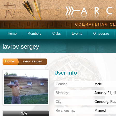
СОЦИАЛЬНАЯ СЕ
Home
Members
Clubs
Events
О проекте
lavrov sergey
Home
lavrov sergey
User info
Gender:
Male
Birthday:
January 21, 19
City:
Orenburg
,
Rus
Relationship:
Married
45%