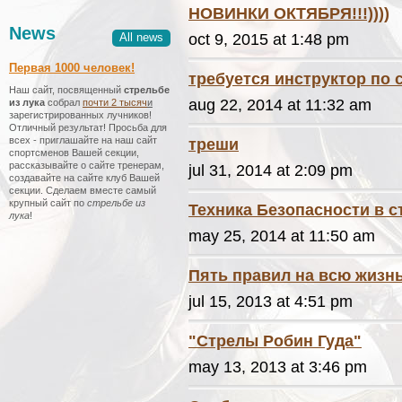
НОВИНКИ ОКТЯБРЯ!!!))))
News
All news
oct 9, 2015 at 1:48 pm
Первая 1000 человек!
требуется инструктор по 
Наш сайт, посвященный
стрельбе
aug 22, 2014 at 11:32 am
из лука
собрал
почти 2 тысяч
и
зарегистрированных лучников!
Отличный результат! Просьба для
всех - приглашайте на наш сайт
треши
спортсменов Вашей секции,
рассказывайте о сайте тренерам,
jul 31, 2014 at 2:09 pm
создавайте на сайте клуб Вашей
секции. Сделаем вместе самый
крупный сайт по
стрельбе из
Техника Безопасности в с
лука
!
may 25, 2014 at 11:50 am
Пять правил на всю жизнь
jul 15, 2013 at 4:51 pm
"Стрелы Робин Гуда"
may 13, 2013 at 3:46 pm