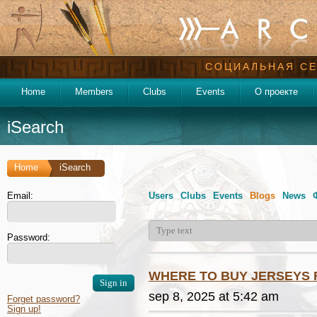
СОЦИАЛЬНАЯ СЕ
Home
Members
Clubs
Events
О проекте
iSearch
Home
iSearch
Email:
Users
Clubs
Events
Blogs
News
Password:
WHERE TO BUY JERSEYS 
sep 8, 2025 at 5:42 am
Forget password?
Sign up!