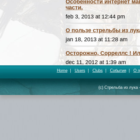
Особенности интернет маг
части.
feb 3, 2013 at 12:44 pm
О пользе стрельбы из лук
jan 18, 2013 at 11:28 am
Осторожно, Сорреллс ! Ил
dec 11, 2012 at 1:39 am
Home
|
Users
|
Clubs
|
События
|
О п
(c) Стрельба из лука