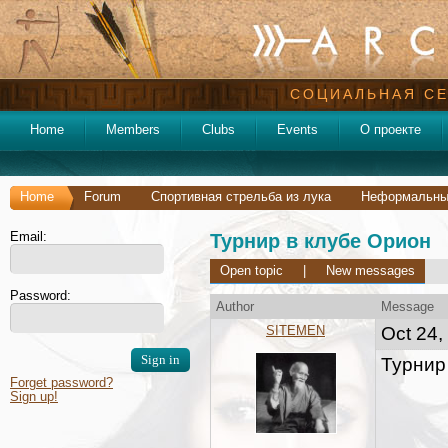
СОЦИАЛЬНАЯ СЕ
Home
Members
Clubs
Events
О проекте
Home
Forum
Спортивная стрельба из лука
Неформальные
Email:
Турнир в клубе Орион
Open topic
|
New messages
Password:
Author
Message
SITEMEN
Oct 24,
Турнир
Forget password?
Sign up!