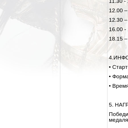
11.30 -
12.00 
12.30 –
16.00 -
18.15 
4.ИНФ
• Стар
• Форм
• Врем
5. НА
Победи
медаля