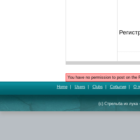
Регистр
You have no permission to post on the 
Home
|
Users
|
Clubs
|
События
|
О п
(c) Стрельба из лука