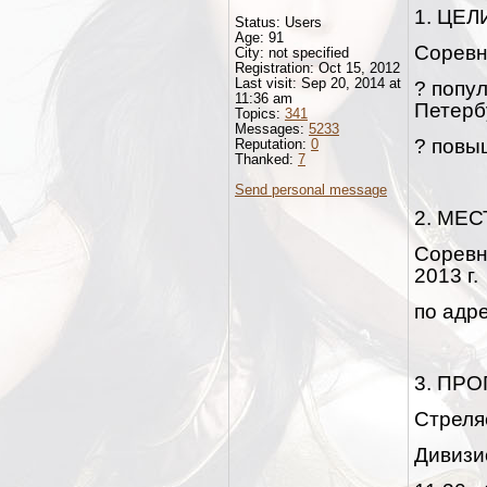
1. ЦЕЛ
Status: Users
Age: 91
Соревн
City: not specified
Registration: Oct 15, 2012
Last visit: Sep 20, 2014 at
? попул
11:36 am
Петерб
Topics:
341
Messages:
5233
? повы
Reputation:
0
Thanked:
7
Send personal message
2. МЕ
Соревн
2013 г.
по адре
3. ПР
Стреля
Дивизи