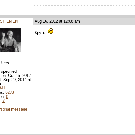
SITEMEN
Aug 16, 2012 at 12:08 am
Круть!
Users
 specified
tion: Oct 15, 2012
it: Sep 20, 2014 at
m
341
es:
5233
ion:
0
d:
7
rsonal message