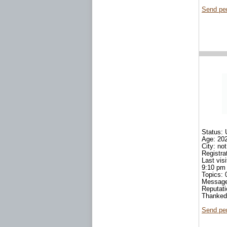
Send pe
Status: 
Age: 20
City: not
Registra
Last vis
9:10 pm
Topics: 
Messag
Reputat
Thanked
Send pe