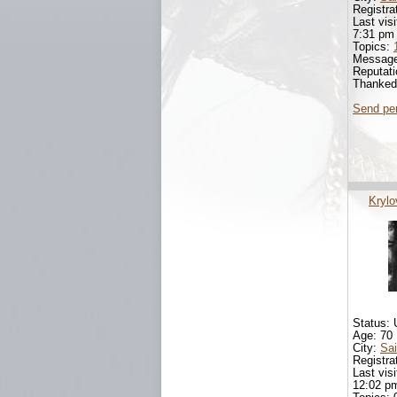
Registra
Last vis
7:31 pm
Topics:
Messag
Reputat
Thanke
Send pe
Kryl
Status: 
Age: 70
City:
Sai
Registra
Last vis
12:02 p