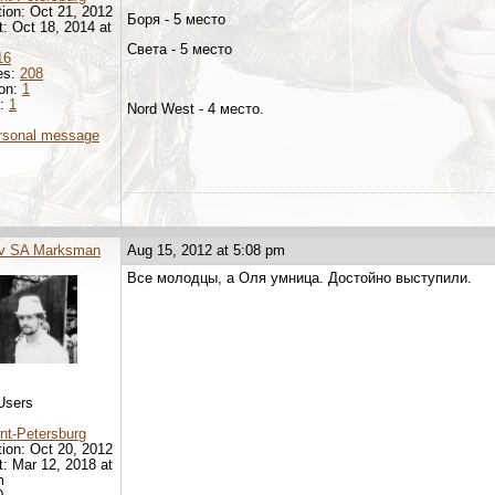
tion: Oct 21, 2012
Боря - 5 место
it: Oct 18, 2014 at
Света - 5 место
16
es:
208
ion:
1
d:
1
Nord West - 4 место.
rsonal message
ov SA Marksman
Aug 15, 2012 at 5:08 pm
Все молодцы, а Оля умница. Достойно выступили.
Users
nt-Petersburg
tion: Oct 20, 2012
it: Mar 12, 2018 at
m