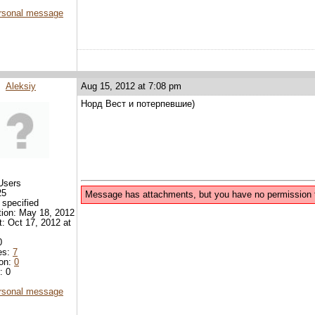
rsonal message
Aleksiy
Aug 15, 2012 at 7:08 pm
Норд Вест и потерпевшие)
Users
25
Message has attachments, but you have no permission 
 specified
tion: May 18, 2012
it: Oct 17, 2012 at
0
es:
7
ion:
0
: 0
rsonal message