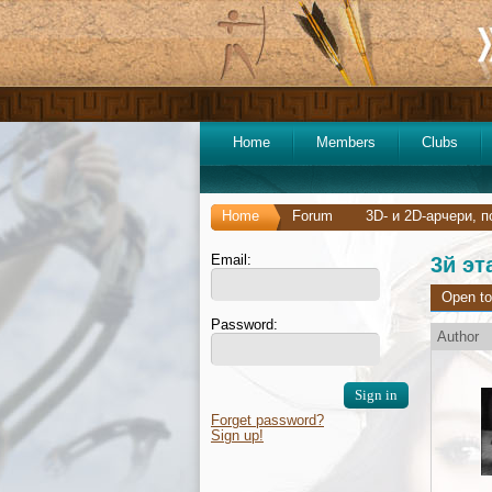
Home
Members
Clubs
Home
Forum
3D- и 2D-арчери, 
Email:
3й эт
Open to
Password:
Author
Forget password?
Sign up!