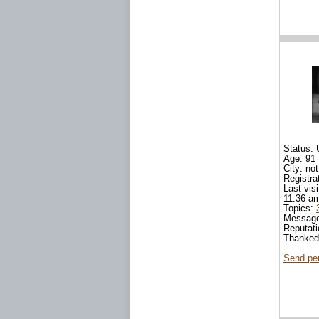
Status: 
Age: 91
City: not
Registra
Last vis
11:36 a
Topics:
Messag
Reputat
Thanke
Send pe