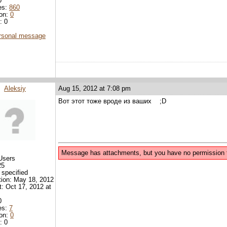
0
es:
860
ion:
0
: 0
rsonal message
Aleksiy
Aug 15, 2012 at 7:08 pm
Вот этот тоже вроде из ваших ;D
Message has attachments, but you have no permission 
Users
25
 specified
tion: May 18, 2012
it: Oct 17, 2012 at
0
es:
7
ion:
0
: 0