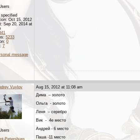
Users
 specified
tion: Oct 15, 2012
it: Sep 20, 2014 at
m
341
es:
5233
ion:
0
d:
7
rsonal message
ndrey Vuylov
Aug 15, 2012 at 11:08 am
Дима – золото
Ольга - золото
Леня – серебро
Вик - 4е место
Андрей - 6 место
Users
Паша -11 место
nt-Petersburg