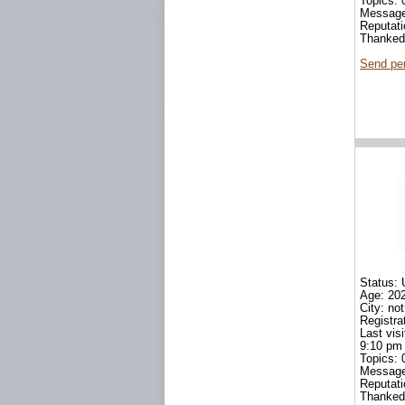
Topics: 
Messag
Reputat
Thanked
Send pe
Status: 
Age: 20
City: not
Registra
Last vis
9:10 pm
Topics: 
Messag
Reputat
Thanked