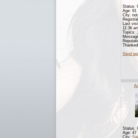
Status: 
Age: 91
City: not
Registra
Last vis
11:36 a
Topics:
Messag
Reputat
Thanke
Send pe
A
Status: 
Age: 47
City:
Sai