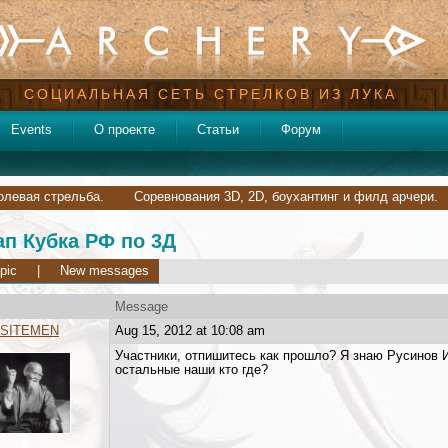
СОЦИАЛЬНАЯ СЕТЬ СТРЕЛКОВ ИЗ ЛУКА
Events
О проекте
Статьи
Форум
полевая стрельба.
Соревнования 3D, 2D, боухантинг и филд арчери.
ап Кубка РФ по 3Д
pic
|
New messages
Message
SITEMEN
Aug 15, 2012 at 10:08 am
Участники, отпишитесь как прошло? Я знаю Русинов И
остальные наши кто где?