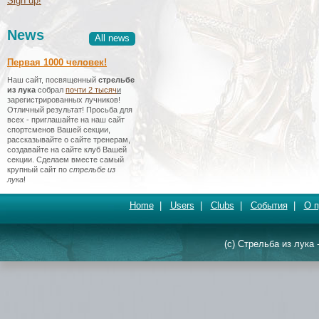
Sign up!
News
All news
Первая 1000 человек!
Наш сайт, посвященный
стрельбе
из лука
собрал
почти 2 тысяч
и
зарегистрированных лучников!
Отличный результат! Просьба для
всех - приглашайте на наш сайт
спортсменов Вашей секции,
рассказывайте о сайте тренерам,
создавайте на сайте клуб Вашей
секции. Сделаем вместе самый
крупный сайт по
стрельбе из
лука
!
Home
|
Users
|
Clubs
|
События
|
О п
(c) Стрельба из лука