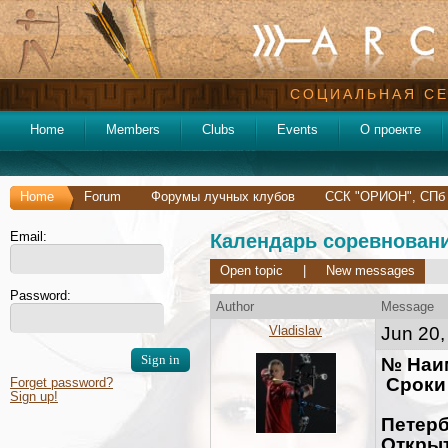
СОЦИАЛЬНАЯ СЕ
Home
Members
Clubs
Events
О проекте
Home
Forum
Форумы лучных клубов
ССК "ОРИОН", СПб
Email:
Календарь соревнований
Open topic
|
New messages
Password:
Author
Message
Vladislav
Jun 20,
№ На
Сроки 
Forget password?
Sign up!
10-
Пете
Откры