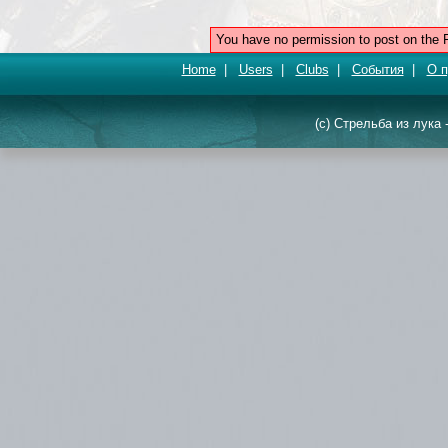
You have no permission to post on the 
Home
|
Users
|
Clubs
|
События
|
О п
(c) Стрельба из лука