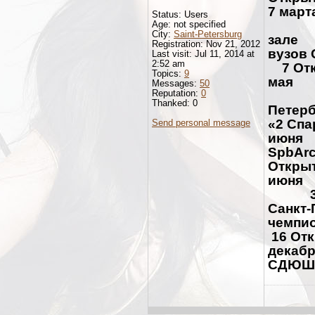
7 ма
Status: Users
14 м
Age: not specified
City:
Saint-Petersburg
зал
Registration: Nov 21, 2012
вуз
Last visit: Jul 11, 2014 at
2:52 am
7 От
Topics:
9
мая 8
Messages:
50
Reputation:
0
14-
Thanked: 0
Пете
«2 Сп
Send personal message
июня
Spb
Отк
июня
3-5 с
Санкт
чемп
16 
декаб
СДЮ