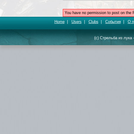
You have no permission to post on the 
Home
|
Users
|
Clubs
|
События
|
О п
(c) Стрельба из лука