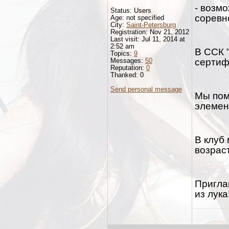
- возм
Status: Users
соревн
Age: not specified
City:
Saint-Petersburg
Registration: Nov 21, 2012
Last visit: Jul 11, 2014 at
2:52 am
В ССК 
Topics:
9
Messages:
50
сертиф
Reputation:
0
Thanked: 0
Send personal message
Мы пом
элемен
В клуб
возрас
Пригла
из лука