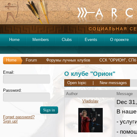
СОЦИАЛЬНАЯ СЕ
Home
Members
Clubs
Events
О проекте
Home
Forum
Форумы лучных клубов
ССК "ОРИОН", СПб
Email:
О клубе "Орион"
Open topic
|
New messages
Password:
Author
Message
Vladislav
Dec 31,
В наше
Forget password?
- услуг
Sign up!
- помо