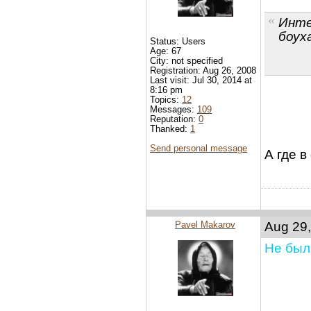
Инте
боух
Status: Users
Age: 67
City: not specified
Registration: Aug 26, 2008
Last visit: Jul 30, 2014 at
8:16 pm
Topics:
12
Messages:
109
Reputation:
0
Thanked:
1
Send personal message
А где в
Pavel Makarov
Aug 29,
Не был