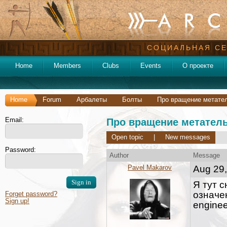
СОЦИАЛЬНАЯ СЕ
Home
Members
Clubs
Events
О проекте
Home
Forum
Арбалеты
Болты
Про вращение метател
Email:
Про вращение метатель
Open topic
|
New messages
Password:
Author
Message
Pavel Makarov
Aug 29,
Я тут 
означен
Forget password?
Sign up!
enginee