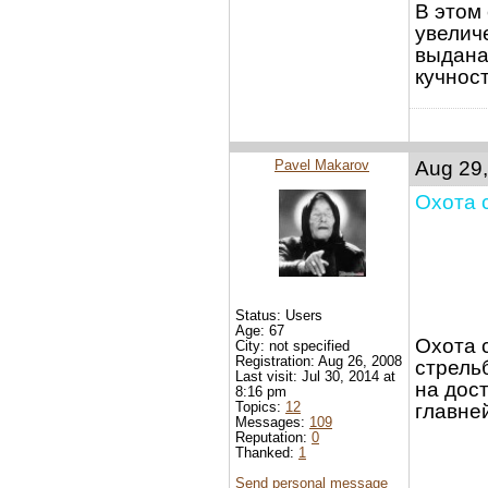
В этом
увелич
выдана
кучност
Pavel Makarov
Aug 29,
Охота 
Status: Users
Age: 67
Охота 
City: not specified
Registration: Aug 26, 2008
стрельб
Last visit: Jul 30, 2014 at
на дос
8:16 pm
Topics:
12
главне
Messages:
109
Reputation:
0
Thanked:
1
Send personal message