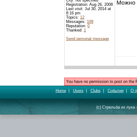
City: not specified
Можно 
Registration: Aug 26, 2008
Last visit: Jul 30, 2014 at
8:16 pm
Topics:
12
Messages:
109
Reputation:
0
Thanked:
1
Send personal message
You have no permission to post on the 
Home
|
Users
|
Clubs
|
События
|
О п
(c) Стрельба из лука