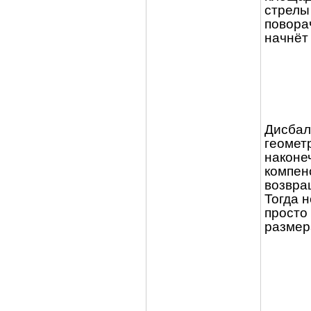
стрелы 
повора
начнёт
Дисбал
геомет
наконеч
компен
возвра
Тогда 
просто
размер