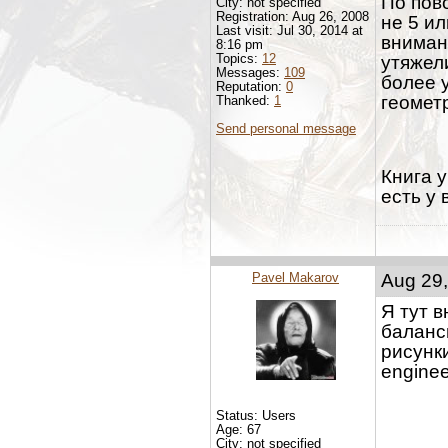
По пов
City: not specified
Registration: Aug 26, 2008
не 5 и
Last visit: Jul 30, 2014 at
вниман
8:16 pm
Topics:
12
утяжел
Messages:
109
более 
Reputation:
0
геомет
Thanked:
1
Send personal message
Книга у
есть у 
Pavel Makarov
Aug 29,
Я тут 
баланс
рисунки
enginee
Status: Users
Age: 67
City: not specified