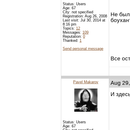
Status: Users
Age: 67
City: not specified
Не был
Registration: Aug 26, 2008
боухан
Last visit: Jul 30, 2014 at
8:16 pm
Topics:
12
Messages:
109
Reputation:
0
Thanked:
1
Send personal message
Все ос
Pavel Makarov
Aug 29,
И здес
Status: Users
Age: 67