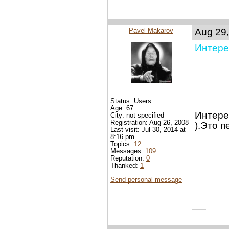
Pavel Makarov
Aug 29,
Интере
Status: Users
Age: 67
Интере
City: not specified
Registration: Aug 26, 2008
).Это п
Last visit: Jul 30, 2014 at
8:16 pm
Topics:
12
Messages:
109
Reputation:
0
Thanked:
1
Send personal message