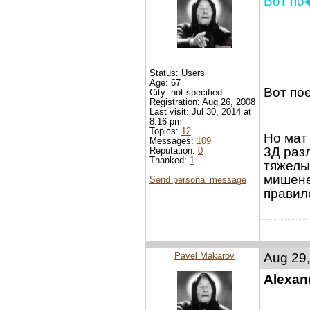
Вот по
Status: Users
Age: 67
Вот пое
City: not specified
Registration: Aug 26, 2008
Last visit: Jul 30, 2014 at
8:16 pm
Topics:
12
Но мат
Messages:
109
3Д раз
Reputation:
0
Thanked:
1
тяжелы
мишеней
Send personal message
правил
Pavel Makarov
Aug 29,
Alexan