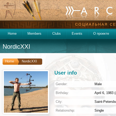
СОЦИАЛЬНАЯ СЕ
Home
Members
Clubs
Events
О проекте
NordicXXI
Home
NordicXXI
User info
Gender:
Male
Birthday:
April 6, 1983 
City:
Saint-Petersb
Relationship:
Single