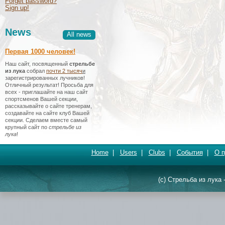
Forget password?
Sign up!
News
All news
Первая 1000 человек!
Наш сайт, посвященный
стрельбе
из лука
собрал
почти 2 тысяч
и
зарегистрированных лучников!
Отличный результат! Просьба для
всех - приглашайте на наш сайт
спортсменов Вашей секции,
рассказывайте о сайте тренерам,
создавайте на сайте клуб Вашей
секции. Сделаем вместе самый
крупный сайт по
стрельбе из
лука
!
Home
|
Users
|
Clubs
|
События
|
О п
(c) Стрельба из лука