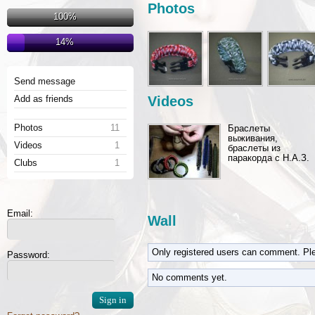
Photos
100%
14%
Send message
Add as friends
Videos
Photos
11
Браслеты
выживания,
Videos
1
браслеты из
паракорда с Н.А.З.
Clubs
1
Email:
Wall
Only registered users can comment. Pl
Password:
No comments yet.