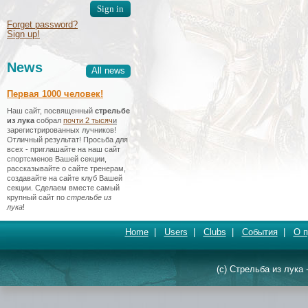
Forget password?
Sign up!
News
All news
Первая 1000 человек!
Наш сайт, посвященный
стрельбе
из лука
собрал
почти 2 тысяч
и
зарегистрированных лучников!
Отличный результат! Просьба для
всех - приглашайте на наш сайт
спортсменов Вашей секции,
рассказывайте о сайте тренерам,
создавайте на сайте клуб Вашей
секции. Сделаем вместе самый
крупный сайт по
стрельбе из
лука
!
Home
|
Users
|
Clubs
|
События
|
О п
(c) Стрельба из лука