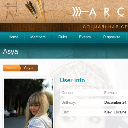
СОЦИАЛЬНАЯ СЕ
Home
Members
Clubs
Events
О проекте
Asya
Home
Asya
User info
Gender:
Female
Birthday:
December 24, 
City:
Kiev
,
Ukraine