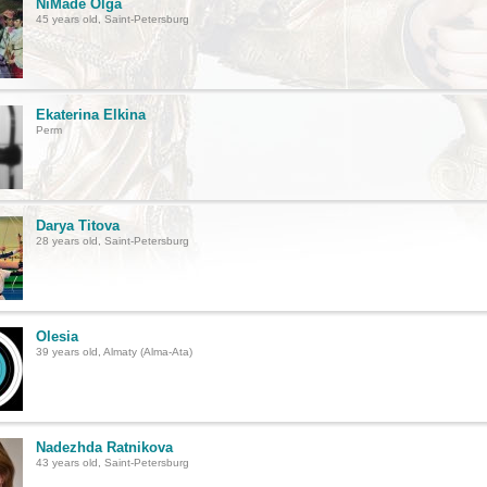
NiMade Olga
45 years old, Saint-Petersburg
Ekaterina Elkina
Perm
Darya Titova
28 years old, Saint-Petersburg
Olesia
39 years old, Almaty (Alma-Ata)
Nadezhda Ratnikova
43 years old, Saint-Petersburg