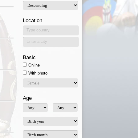
Location
Type country
Enter a city
Basic
Online
With photo
Age
-