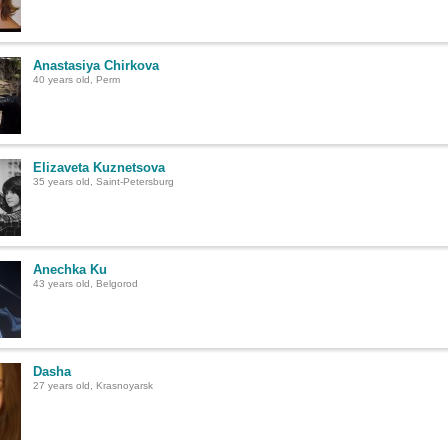
Anastasiya Chirkova
40 years old, Perm
Elizaveta Kuznetsova
35 years old, Saint-Petersburg
Anechka Ku
43 years old, Belgorod
Dasha
27 years old, Krasnoyarsk