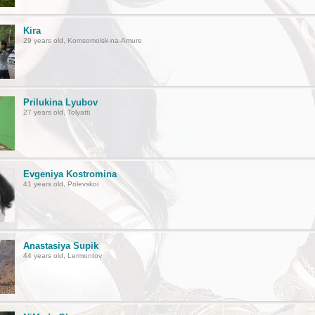
Kira
29 years old, Komsomolsk-na-Amure
Prilukina Lyubov
27 years old, Tolyatti
Evgeniya Kostromina
41 years old, Polevskoi
Anastasiya Supik
44 years old, Lermontov