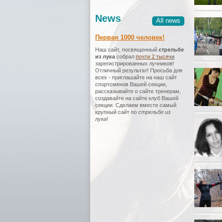
News
All news
Первая 1000 человек!
Наш сайт, посвященный
стрельбе
из лука
собрал
почти 2 тысяч
и
зарегистрированных лучников!
Отличный результат! Просьба для
всех - приглашайте на наш сайт
спортсменов Вашей секции,
рассказывайте о сайте тренерам,
создавайте на сайте клуб Вашей
секции. Сделаем вместе самый
крупный сайт по
стрельбе из
лука
!