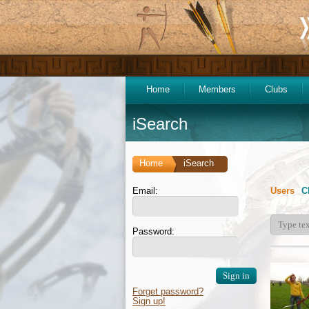
Home
Members
Clubs
iSearch
Home
iSearch
Email:
Users
C
Password:
Forget password?
Sign up!