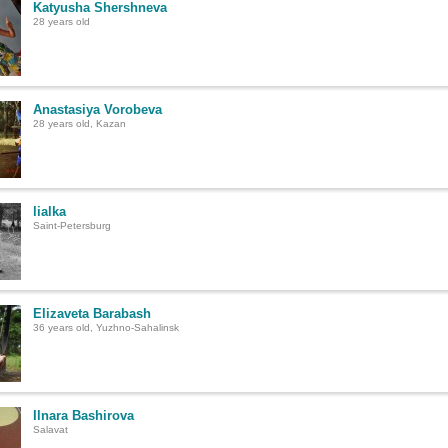
Katyusha Shershneva
28 years old
Anastasiya Vorobeva
28 years old, Kazan
lialka
Saint-Petersburg
Elizaveta Barabash
36 years old, Yuzhno-Sahalinsk
Ilnara Bashirova
Salavat