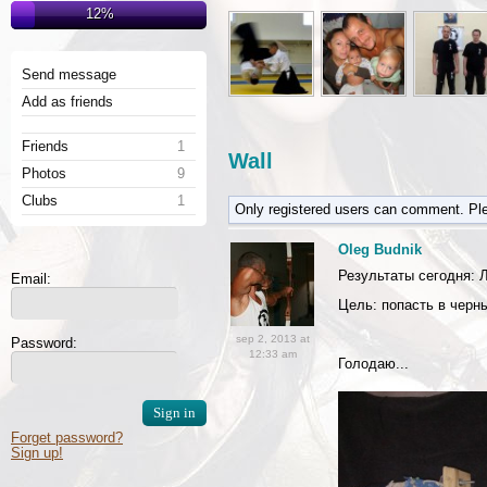
12%
Send message
Add as friends
Friends
1
Wall
Photos
9
Clubs
1
Only registered users can comment. Pl
Oleg Budnik
Результаты сегодня: Л
Email:
Цель: попасть в черны
sep 2, 2013 at
Password:
12:33 am
Голодаю...
Forget password?
Sign up!