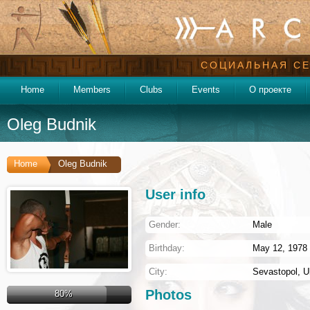
СОЦИАЛЬНАЯ СЕ
Home
Members
Clubs
Events
О проекте
Oleg Budnik
Home
Oleg Budnik
User info
Gender:
Male
Birthday:
May 12, 1978 
City:
Sevastopol
,
U
Photos
80%