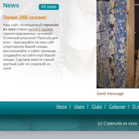
News
All news
Первая 1000 человек!
Наш сайт, посвященный
стрельбе
из лука
собрал
почти 2 тысяч
и
зарегистрированных лучников!
Отличный результат! Просьба для
всех - приглашайте на наш сайт
спортсменов Вашей секции,
рассказывайте о сайте тренерам,
создавайте на сайте клуб Вашей
секции. Сделаем вместе самый
крупный сайт по
стрельбе из
лука
!
Send message
Home
|
Users
|
Clubs
|
События
|
О п
(c) Стрельба из лука