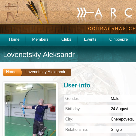
СОЦИАЛЬНАЯ СЕ
Home
Members
Clubs
Events
О проекте
Lovenetskiy Aleksandr
Home
Lovenetskiy Aleksandr
User info
Gender:
Male
Birthday:
24 August
City:
Cherepovets
,
Relationship:
Single