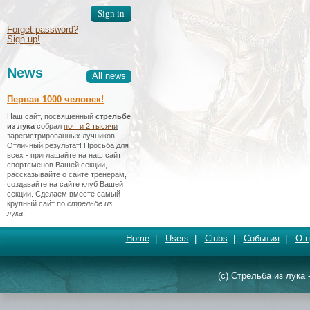
Forget password?
Sign up!
News
All news
Первая 1000 человек!
Наш сайт, посвященный
стрельбе
из лука
собрал
почти 2 тысяч
и
зарегистрированных лучников!
Отличный результат! Просьба для
всех - приглашайте на наш сайт
спортсменов Вашей секции,
рассказывайте о сайте тренерам,
создавайте на сайте клуб Вашей
секции. Сделаем вместе самый
крупный сайт по
стрельбе из
лука
!
Home
|
Users
|
Clubs
|
События
|
О п
(c) Стрельба из лука