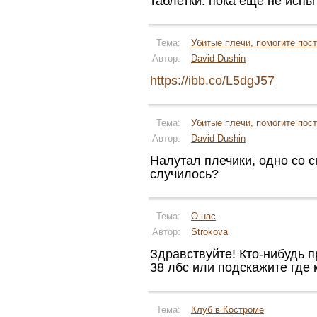
таблетки. пока еще не испыт
Тема:
Убитые плечи, помогите пост
Автор:
David Dushin
https://ibb.co/L5dgJ57
Тема:
Убитые плечи, помогите пост
Автор:
David Dushin
Налутал плечики, одно со с
случилось?
Тема:
О нас
Автор:
Strokova
Здравствуйте! Кто-нибудь п
38 лбс или подскажите где
Тема:
Клуб в Костроме