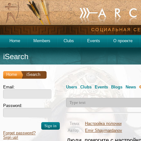
СОЦИАЛЬНАЯ СЕ
Home
Members
Clubs
Events
О проекте
iSearch
Home
iSearch
Email:
Users
Clubs
Events
Blogs
News
Password:
Тема:
Настройка полочки
Автор:
Emir Shaymardanov
Forget password?
Sign up!
Люди, помогите с настройко