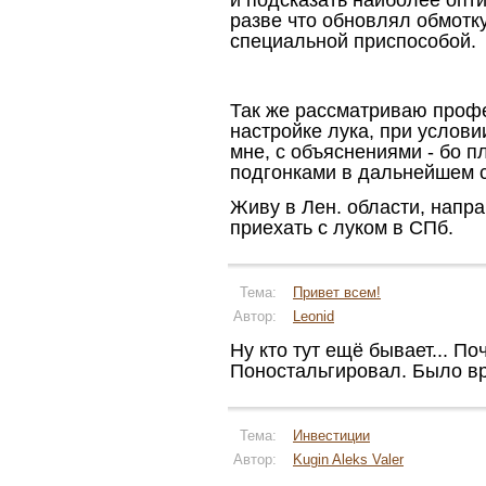
и подсказать наиболее опти
разве что обновлял обмотку
специальной приспособой.
Так же рассматриваю проф
настройке лука, при условии
мне, с объяснениями - бо 
подгонками в дальнейшем 
Живу в Лен. области, напр
приехать с луком в СПб.
Тема:
Привет всем!
Автор:
Leonid
Ну кто тут ещё бывает... П
Поностальгировал. Было вр
Тема:
Инвестиции
Автор:
Kugin Aleks Valer