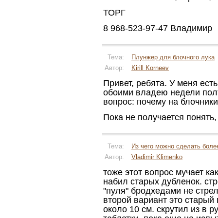
ТОРГ
8 968-523-97-47 Владимир
Тема:
Плунжер для блочного лука
Автор:
Kirill Korneev
Привет, ребята. У меня есть
обоими владею недели полт
вопрос: почему на блочники
Пока не получается понять,
Тема:
Из чего можно сделать бол
Автор:
Vladimir Klimenko
тоже этот вопрос мучает ка
набил старых дубленок. ст
"пуля" бродхедами не стрел
второй вариант это старый
около 10 см. скрутил из в 