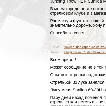
Junxing Tbow H1 и Sunlida M
В моем городе негде потрог
стрелковом клубе и в магаз
Растяжку и фунтаж знаю. Хо
значительно дороже, хочу п
Спасибо за совет.
Тема:
Прицельная стрельба из лук
Автор:
Chaykovskiy Ruslan Valmirovi
Всем привет!
Может сообщение не в той т
Опытные стрелки подскажит
Стрельбой из лука занялся
Лук у меня Sanlida 60-30Lb
Пару дней назад поменял п
стрелы стали лететь выше ц