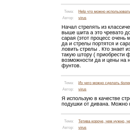
Тема:
Help что можно использоват
Автор:
virus
Начал стрелять из классиче
выше шита а это чревато д
сарая (этот процесс очень
да и стрелы портятся и сар
ловить стрелы . Кто знает 
такую штору ( приобрести 
возможности да и цены на н
фунтов.
Тема:
Из чего можно сделать бол
Автор:
virus
Я использую в качестве ст
подушки от дивана. Можно 
Тема:
Тетива короче, чем нужно, ч
Автор:
virus