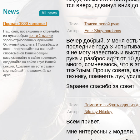
тся вверх, сдвинул вниз до
News
All news
Первая 1000 человек!
Тема:
Тряска левой руки
Автор:
Emir Shaymardanov
Наш сайт, посвященный
стрельбе
из лука
собрал
почти 2 тысяч
и
Вечер добрый. У меня есть 
зарегистрированных лучников!
Отличный результат! Просьба для
последние года 3 испытыва
всех - приглашайте на наш сайт
я не могу навестись и выст
спортсменов Вашей секции,
рука и разброс ид?т от 10 д
рассказывайте о сайте тренерам,
создавайте на сайте клуб Вашей
много, сомневаюсь, что в э
секции. Сделаем вместе самый
тяж?лым. Прошу совета, как
крупный сайт по
стрельбе из
лука
!
технику, поменять лук, уси
Заранее спасибо за совет
Тема:
Помогите выбрать один из д
Автор:
Nikolay Nikolay
Всем привет.
Мне интересны 2 модели.