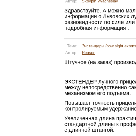
Автор:
Skovpin Vyacheslav
Здравствуйте. А можно мале
информации о Львовских лу
разновидности по силе ил
подробная информация .
Тема:
Экстендеры (bow sight exten
Автор:
Reason
Штучное (на заказ) произво
ЭКСТЕНДЕР лучного прицел
между непосредственно сам
механизмом его подъема.
Повышает точность прицели
контролируемым удержание 
Увеличенная длина практи
стандартной длины к проф
с длинной штангой.