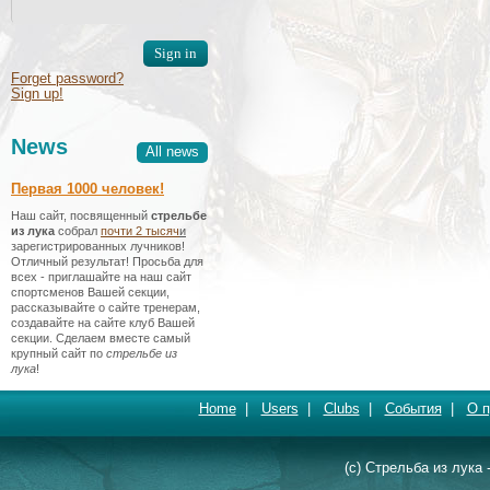
Forget password?
Sign up!
News
All news
Первая 1000 человек!
Наш сайт, посвященный
стрельбе
из лука
собрал
почти 2 тысяч
и
зарегистрированных лучников!
Отличный результат! Просьба для
всех - приглашайте на наш сайт
спортсменов Вашей секции,
рассказывайте о сайте тренерам,
создавайте на сайте клуб Вашей
секции. Сделаем вместе самый
крупный сайт по
стрельбе из
лука
!
Home
|
Users
|
Clubs
|
События
|
О п
(c) Стрельба из лука