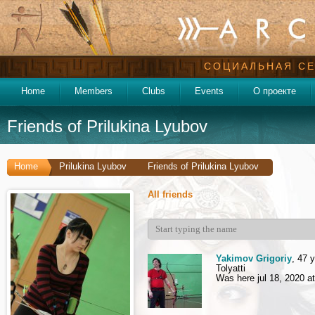
СОЦИАЛЬНАЯ СЕ
Home
Members
Clubs
Events
О проекте
Friends of Prilukina Lyubov
Home
Prilukina Lyubov
Friends of Prilukina Lyubov
All friends
Yakimov Grigoriy
, 47 
Tolyatti
Was here jul 18, 2020 a