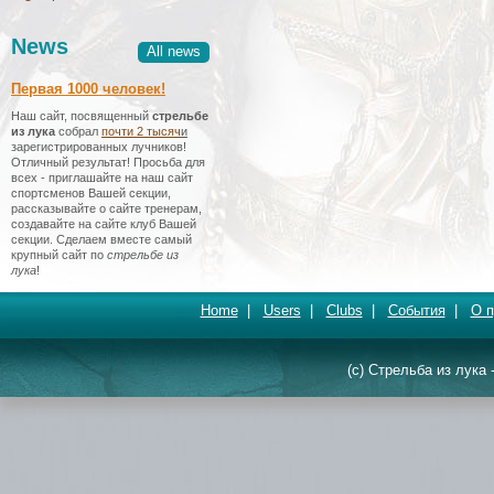
News
All news
Первая 1000 человек!
Наш сайт, посвященный
стрельбе
из лука
собрал
почти 2 тысяч
и
зарегистрированных лучников!
Отличный результат! Просьба для
всех - приглашайте на наш сайт
спортсменов Вашей секции,
рассказывайте о сайте тренерам,
создавайте на сайте клуб Вашей
секции. Сделаем вместе самый
крупный сайт по
стрельбе из
лука
!
Home
|
Users
|
Clubs
|
События
|
О п
(c) Стрельба из лука