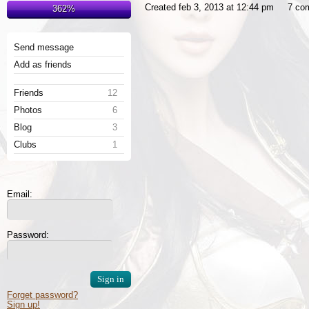
Created feb 3, 2013 at 12:44 pm
7 co
362%
Send message
Add as friends
Friends
12
Photos
6
Blog
3
Clubs
1
Email:
Password:
Forget password?
Sign up!