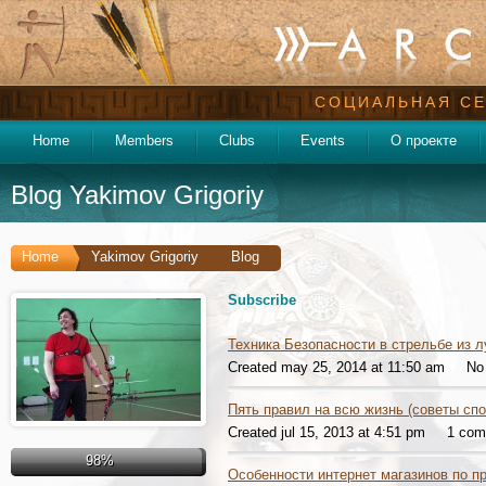
СОЦИАЛЬНАЯ СЕ
Home
Members
Clubs
Events
О проекте
Blog Yakimov Grigoriy
Home
Yakimov Grigoriy
Blog
Subscribe
Техника Безопасности в стрельбе из л
Created may 25, 2014 at 11:50 am
No
Пять правил на всю жизнь (советы сп
Created jul 15, 2013 at 4:51 pm
1 co
98%
Особенности интернет магазинов по пр