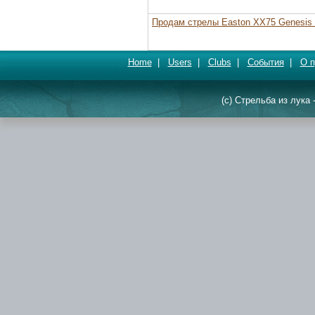
Продам стрелы Easton XX75 Genesis 
Home
|
Users
|
Clubs
|
События
|
О п
(c) Стрельба из лука