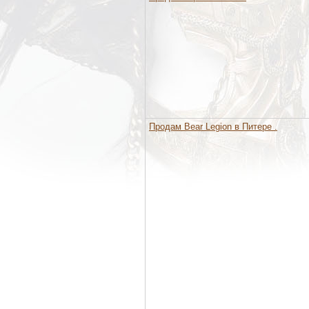
Продам Bear Legion в Питере .