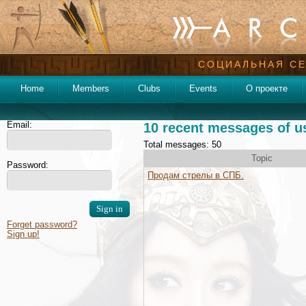
СОЦИАЛЬНАЯ СЕ
Home
Members
Clubs
Events
О проекте
Email:
10 recent messages of u
Total messages: 50
Topic
Password:
Продам стрелы в СПБ.
Forget password?
Sign up!