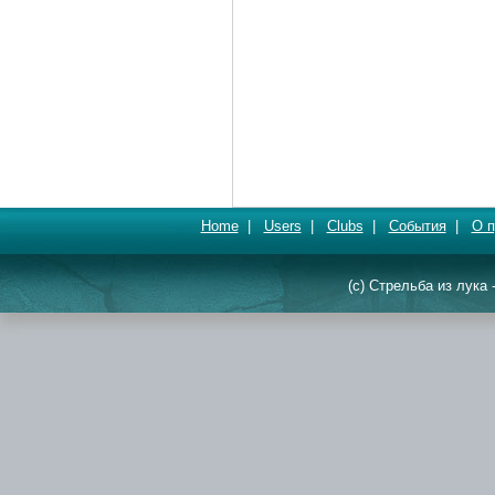
Home
|
Users
|
Clubs
|
События
|
О п
(c) Стрельба из лука