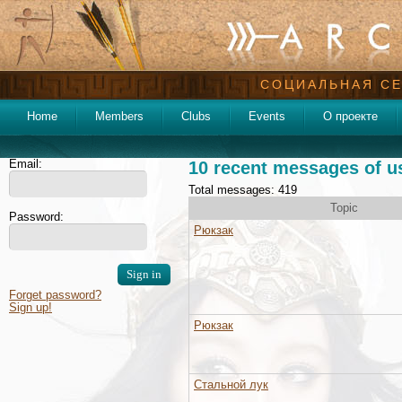
СОЦИАЛЬНАЯ СЕ
Home
Members
Clubs
Events
О проекте
Email:
10 recent messages of u
Total messages: 419
Topic
Password:
Рюкзак
Forget password?
Sign up!
Рюкзак
Стальной лук