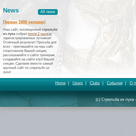
News
All news
Первая 1000 человек!
Наш сайт, посвященный
стрельбе
из лука
собрал
почти 2 тысяч
и
зарегистрированных лучников!
Отличный результат! Просьба для
всех - приглашайте на наш сайт
спортсменов Вашей секции,
рассказывайте о сайте тренерам,
создавайте на сайте клуб Вашей
секции. Сделаем вместе самый
крупный сайт по
стрельбе из
лука
!
Home
|
Users
|
Clubs
|
События
|
О п
(c) Стрельба из лука