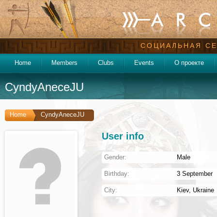
СОЦИАЛЬНАЯ СЕ
Home
Members
Clubs
Events
О проекте
CyndyAneceJU
Home
CyndyAneceJU
User info
Gender:
Male
Birthday:
3 September
City:
Kiev
,
Ukraine