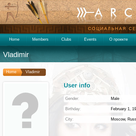
СОЦИАЛЬНАЯ СЕ
Home
Members
Clubs
Events
О проекте
Vladimir
Home
Vladimir
User info
Gender:
Male
Birthday:
February 1, 19
City:
Moscow
,
Russ