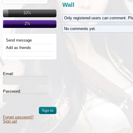
Wall
10%
Only registered users can comment. Pl
2%
No comments yet.
Send message
Add as friends
Email:
Password:
Forget password?
Sign up!