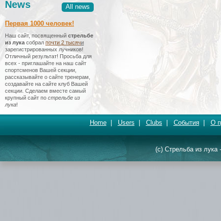
News
All news
Первая 1000 человек!
Наш сайт, посвященный
стрельбе
из лука
собрал
почти 2 тысяч
и
зарегистрированных лучников!
Отличный результат! Просьба для
всех - приглашайте на наш сайт
спортсменов Вашей секции,
рассказывайте о сайте тренерам,
создавайте на сайте клуб Вашей
секции. Сделаем вместе самый
крупный сайт по
стрельбе из
лука
!
Home
|
Users
|
Clubs
|
События
|
О п
(c) Стрельба из лука