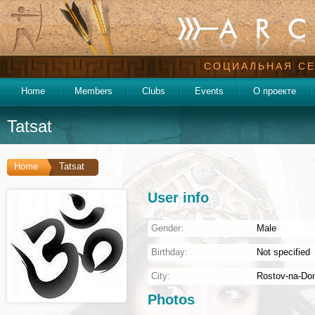
СОЦИАЛЬНАЯ СЕ
Home
Members
Clubs
Events
О проекте
Tatsat
Home
Tatsat
User info
Gender:
Male
Birthday:
Not specified
City:
Rostov-na-Do
Photos