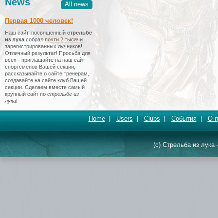
News
All news
Первая 1000 человек!
Наш сайт, посвященный
стрельбе
из лука
собрал
почти 2 тысяч
и
зарегистрированных лучников!
Отличный результат! Просьба для
всех - приглашайте на наш сайт
спортсменов Вашей секции,
рассказывайте о сайте тренерам,
создавайте на сайте клуб Вашей
секции. Сделаем вместе самый
крупный сайт по
стрельбе из
лука
!
Home
|
Users
|
Clubs
|
События
|
О п
(c) Стрельба из лука