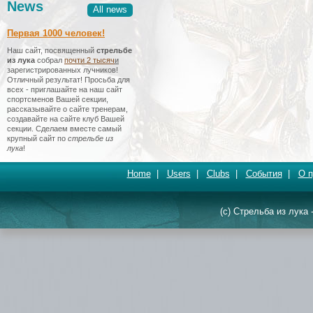
News
All news
Первая 1000 человек!
Наш сайт, посвященный
стрельбе
из лука
собрал
почти 2 тысяч
и
зарегистрированных лучников!
Отличный результат! Просьба для
всех - приглашайте на наш сайт
спортсменов Вашей секции,
рассказывайте о сайте тренерам,
создавайте на сайте клуб Вашей
секции. Сделаем вместе самый
крупный сайт по
стрельбе из
лука
!
Home
|
Users
|
Clubs
|
События
|
О п
(c) Стрельба из лука