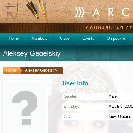
СОЦИАЛЬНАЯ СЕ
Home
Members
Clubs
Events
О проекте
Aleksey Gegelskiy
Home
Aleksey Gegelskiy
User info
Gender:
Male
Birthday:
March 3, 2001 
City:
Kiev
,
Ukraine