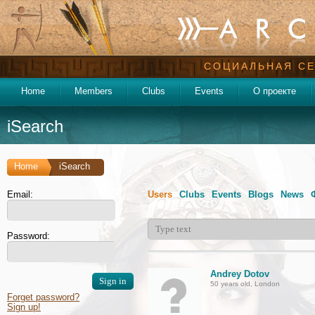
СОЦИАЛЬНАЯ СЕ
Home
Members
Clubs
Events
О проекте
iSearch
Home
iSearch
Email:
Users
Clubs
Events
Blogs
News
Password:
Andrey Dotov
50 years old, London
Forget password?
Sign up!