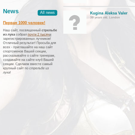
News
All news
Kugina Aleksa Valer
39 years old, London
Первая 1000 человек!
Наш сайт, посвященный
стрельбе
из лука
собрал
почти 2 тысяч
и
зарегистрированных лучников!
Отличный результат! Просьба для
всех - приглашайте на наш сайт
спортсменов Вашей секции,
рассказывайте о сайте тренерам,
создавайте на сайте клуб Вашей
секции. Сделаем вместе самый
крупный сайт по
стрельбе из
лука
!