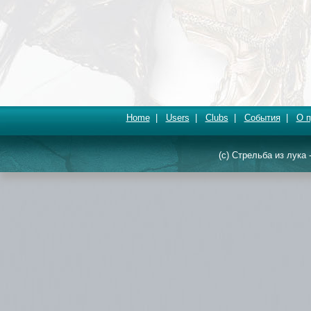
Home
|
Users
|
Clubs
|
События
|
О п
(c) Стрельба из лука