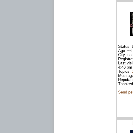
Status: 
Age: 66
City: not
Registra
Last vis
4:48 pm
Topics:
Messag
Reputat
Thanke
Send pe