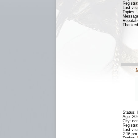
Registrat
Last visit
Topics: -
Message
Reputati
Thanked:
Status: 
Age: 20
City: not
Registra
Last vis
2:16 pm