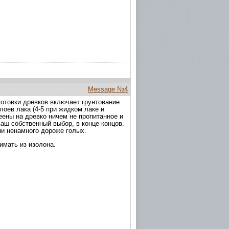
Message №4
готовки древков включает грунтование
лоев лака (4-5 при жидком лаке и
леены на древко ничем не пропитанное и
ваш собственный выбор, в конце концов.
ни ненамного дороже голых.
имать из изолона.