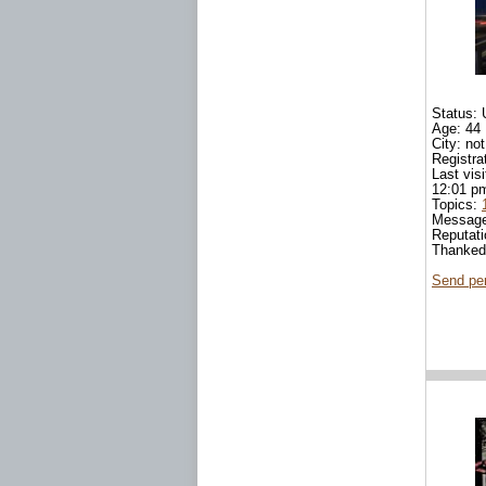
Status: 
Age: 44
City: not
Registra
Last vis
12:01 p
Topics:
Messag
Reputat
Thanked
Send pe