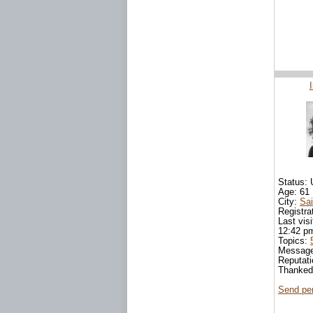
Status: 
Age: 61
City:
Sai
Registra
Last vis
12:42 p
Topics:
Messag
Reputat
Thanke
Send pe