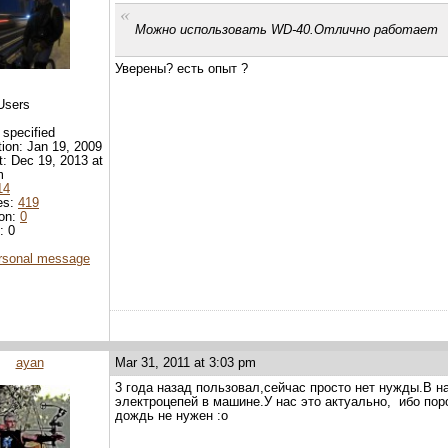
Можно использовать WD-40.Отлично работает
Уверены? есть опыт ?
Users
 specified
tion: Jan 19, 2009
it: Dec 19, 2013 at
m
14
es:
419
ion:
0
: 0
rsonal message
ayan
Mar 31, 2011 at 3:03 pm
3 года назад пользовал,сейчас просто нет нужды.В 
электроцепей в машине.У нас это актуально, ибо пор
дождь не нужен :o