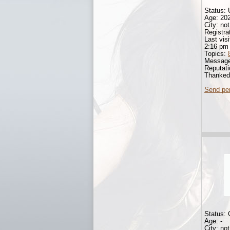
Status: 
Age: 20
City: not
Registra
Last vis
2:16 pm
Topics:
Messag
Reputat
Thanked
Send pe
Status:
Age: -
City: not