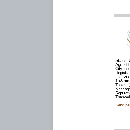
Status: 
Age: 66
City: not
Registra
Last vis
1:48 am
Topics:
Messag
Reputat
Thanked
Send pe