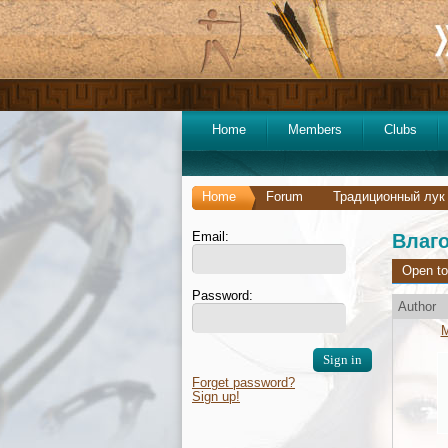
Home
Members
Clubs
Home
Forum
Традиционный лук
Email:
Влаго
Open to
Password:
Author
Forget password?
Sign up!