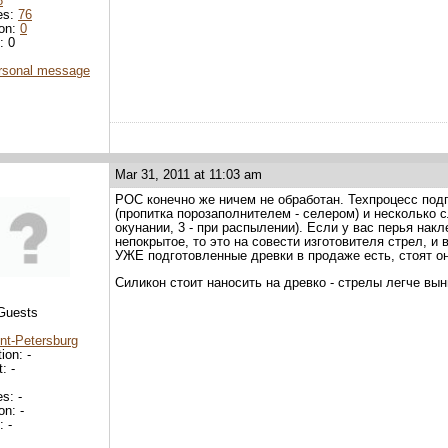
8
es:
76
ion:
0
: 0
rsonal message
Mar 31, 2011 at 11:03 am
POC конечно же ничем не обработан. Техпроцесс под
(пропитка порозаполнителем - селером) и несколько с
окунании, 3 - при распылении). Если у вас перья нак
непокрытое, то это на совести изготовителя стрел, и 
УЖЕ подготовленные древки в продаже есть, стоят о
Силикон стоит наносить на древко - стрелы легче вын
 Guests
nt-Petersburg
ion: -
: -
s: -
on: -
 -