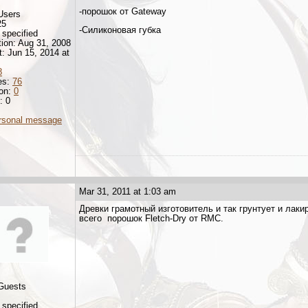
-порошок от Gateway
Users
25
-Силиконовая губка
 specified
tion: Aug 31, 2008
it: Jun 15, 2014 at
8
es:
76
ion:
0
: 0
rsonal message
Mar 31, 2011 at 1:03 am
Древки грамотный изготовитель и так грунтует и лаки
всего порошок Fletch-Dry от RMC.
 Guests
 specified