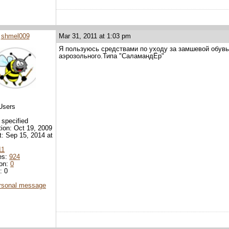
shmel009
Mar 31, 2011 at 1:03 pm
Я пользуюсь средствами по уходу за замшевой обувь
аэрозольного.Типа "СаламандЁр"
Users
 specified
tion: Oct 19, 2009
it: Sep 15, 2014 at
11
es:
924
ion:
0
: 0
rsonal message