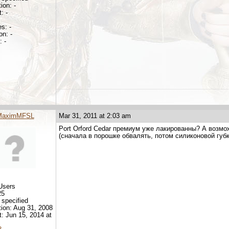
ion: -
: -
s: -
on: -
 -
MaximMFSL
Mar 31, 2011 at 2:03 am
Port Orford Cedar премиум уже лакированны? А возм
(сначала в порошке обвалять, потом силиконовой губ
Users
25
 specified
tion: Aug 31, 2008
it: Jun 15, 2014 at