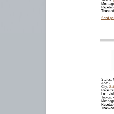
Topics:
Messag
Reputat
Thanked
Send pe
Status:
Age: -
City:
Sai
Registrat
Last visit
Topics: -
Message
Reputati
Thanked: