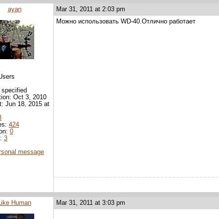
ayan
Mar 31, 2011 at 2:03 pm
Можно использовать WD-40.Отлично работает
Users
 specified
tion: Oct 3, 2010
it: Jun 18, 2015 at
3
es:
424
ion:
0
d:
3
rsonal message
Like Human
Mar 31, 2011 at 3:03 pm