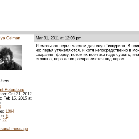
Ilya Gelman
Mar 31, 2011 at 12:03 pm
Я смазывал перья маслом для саун Тиккурила. В при
но: перья утяжеляются, и хотя непосредственно в мо
сохраняет форму, потом их всё-таки надо сушить, ина
страшно, перо легко расправляется над паром.
Users
nt-Petersburg
tion: Oct 21, 2012
it: Feb 15, 2015 at
m
5
es:
1894
ion:
6
d:
27
rsonal message