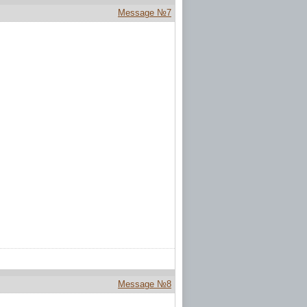
Message №7
Message №8